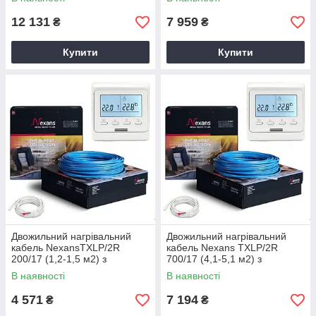
12 131
7 959
₴
₴
Купити
Купити
Двожильний нагрівальний
Двожильний нагрівальний
кабель NexansTXLP/2R
кабель Nexans TXLP/2R
200/17 (1,2-1,5 м2) з
700/17 (4,1-5,1 м2) з
терморегулятором Е51
терморегулятором Е51
В наявності
В наявності
4 571
7 194
₴
₴