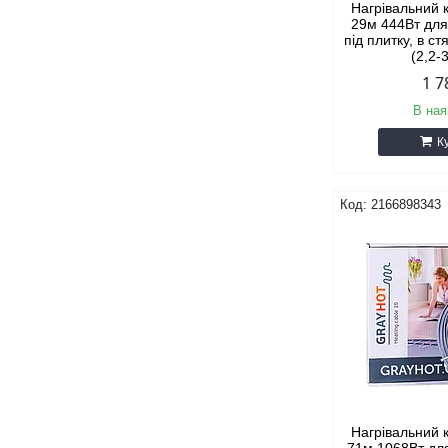
Нагрівальний 
29м 444Вт для
під плитку, в ст
(2,2-
1 7
В ная
К
2166898343
Нагрівальний 