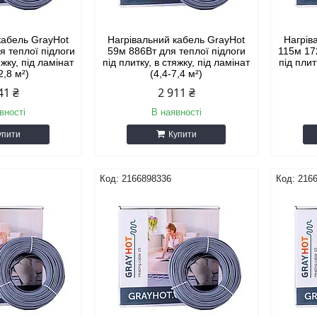
кабель GrayHot
Нагрівальний кабель GrayHot
Нагрів
я теплої підлоги
59м 886Вт для теплої підлоги
115м 17
яжку, під ламінат
під плитку, в стяжку, під ламінат
під плит
2,8 м²)
(4,4-7,4 м²)
41 ₴
2 911 ₴
вності
В наявності
упити
Купити
2166898336
216