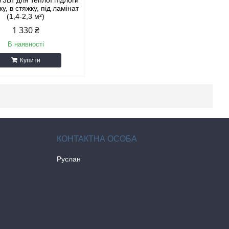
73Вт для теплої підлоги
ку, в стяжку, під ламінат
(1,4-2,3 м²)
1 330 ₴
В наявності
Купити
Руслан