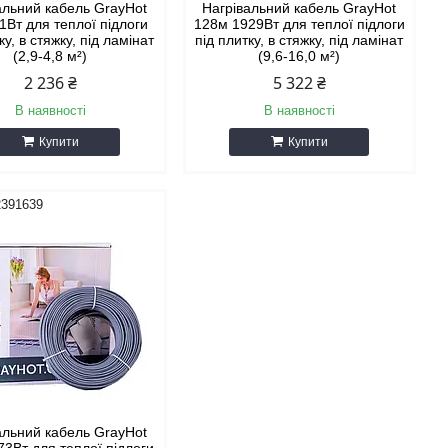
альний кабель GrayHot
Нагрівальний кабель GrayHot
1Вт для теплої підлоги
128м 1929Вт для теплої підлоги
ку, в стяжку, під ламінат
під плитку, в стяжку, під ламінат
(2,9-4,8 м²)
(9,6-16,0 м²)
2 236 ₴
5 322 ₴
В наявності
В наявності
Купити
Купити
2391639
альний кабель GrayHot