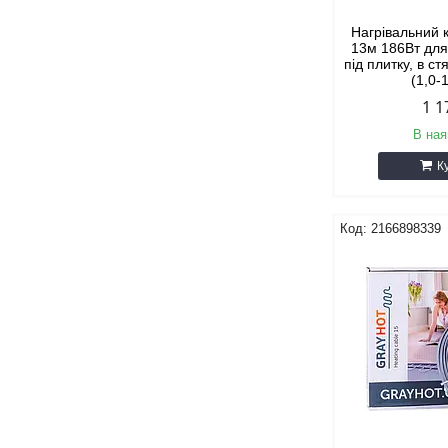
Нагрівальний 
13м 186Вт для
під плитку, в ст
(1,0-
1 1
В ная
К
2166898339