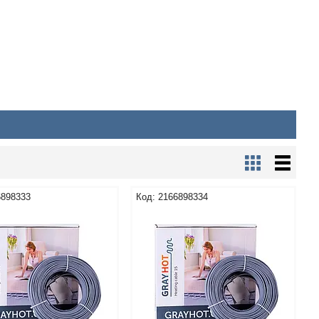
6898333
2166898334