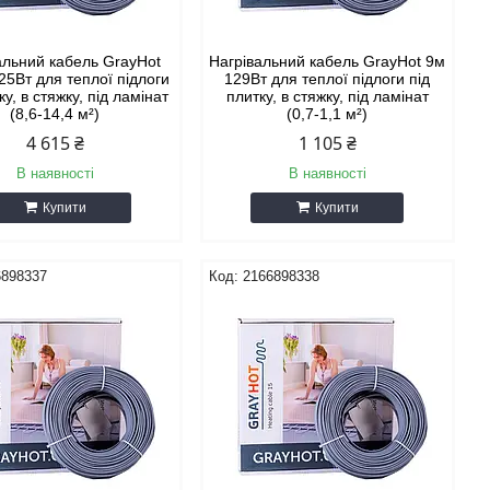
альний кабель GrayHot
Нагрівальний кабель GrayHot 9м
25Вт для теплої підлоги
129Вт для теплої підлоги під
ку, в стяжку, під ламінат
плитку, в стяжку, під ламінат
(8,6-14,4 м²)
(0,7-1,1 м²)
4 615 ₴
1 105 ₴
В наявності
В наявності
Купити
Купити
6898337
2166898338