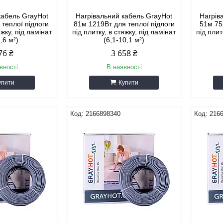
кабель GrayHot
Нагрівальний кабель GrayHot
Нагрів
 теплої підлоги
81м 1219Вт для теплої підлоги
51м 75
яжку, під ламінат
під плитку, в стяжку, під ламінат
під плит
1,6 м²)
(6,1-10,1 м²)
76 ₴
3 658 ₴
вності
В наявності
упити
Купити
2166898340
216