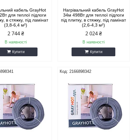
альний кабель GrayHot
Нагрівальний кабель GrayHot
2Вт для теплої підлоги
34м 498Вт для теплої підлоги
ку, в стяжку, під ламінат
під плитку, в стяжку, під ламінат
(3,8-6,4 м²)
(2,6-4,3 м²)
2 744 ₴
2 024 ₴
В наявності
В наявності
Купити
Купити
6898341
2166898342