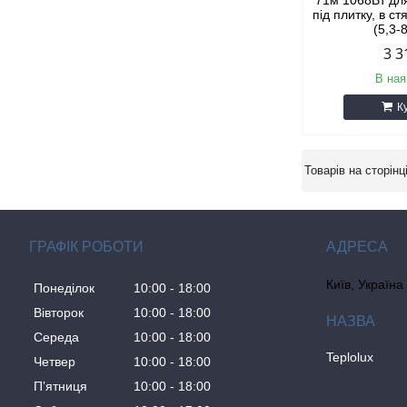
71м 1068Вт для
під плитку, в ст
(5,3-
3 3
В ная
К
ГРАФІК РОБОТИ
Київ, Україна
Понеділок
10:00
18:00
Вівторок
10:00
18:00
Середа
10:00
18:00
Teplolux
Четвер
10:00
18:00
Пʼятниця
10:00
18:00