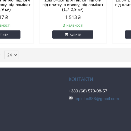
 теплої підлоги
23м 345Вт для теплої підлоги
18.5м 2
яжку, під ламінат
під плитку, в стяжку, під ламінат
під плит
8,9 м²)
(1,7-2,9 м²)
17 ₴
1 513 ₴
вності
В наявності
упити
Купити
+380 (68) 579-08-57
teplolux888@gmail.com