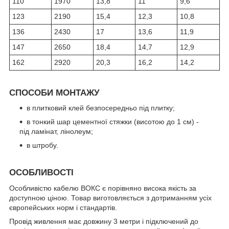
110
1970
13,8
11
9,6
123
2190
15,4
12,3
10,8
136
2430
17
13,6
11,9
147
2650
18,4
14,7
12,9
162
2920
20,3
16,2
14,2
СПОСОБИ МОНТАЖУ
в плитковий клей безпосередньо під плитку;
в тонкий шар цементної стяжки (висотою до 1 см) -
під ламінат, лінолеум;
в штробу.
ОСОБЛИВОСТІ
Особливістю кабелю ВОКС є порівняно висока якість за
доступною ціною. Товар виготовляється з дотриманням усіх
європейських норм і стандартів.
Провід живлення має довжину 3 метри і підключений до