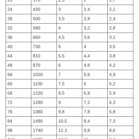
24
430
3
2,4
2,1
28
500
3,5
2,8
2,4
32
580
4
3,2
2,8
36
660
4,5
3,6
3,1
40
730
5
4
3,5
44
810
5,5
4,4
3,8
48
870
6
4,8
4,2
56
1020
7
5,6
4,9
60
1100
7,5
6
5,2
68
1220
8,5
6,8
5,9
72
1290
9
7,2
6,3
78
1380
9,8
7,8
6,8
84
1490
10,5
8,4
7,3
98
1740
12,3
9,8
8,6