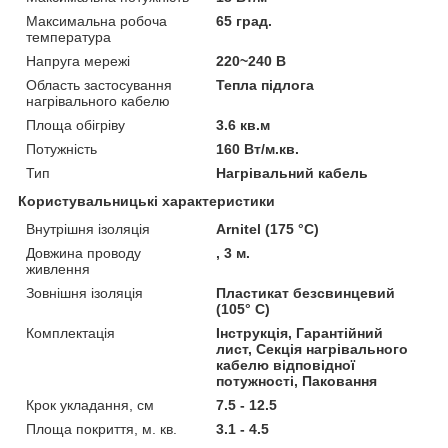
Максимальна робоча
65 град.
температура
Напруга мережі
220~240 В
Область застосування
Тепла підлога
нагрівального кабелю
Площа обігріву
3.6 кв.м
Потужність
160 Вт/м.кв.
Тип
Нагрівальний кабель
Користувальницькі характеристики
Внутрішня ізоляція
Arnitel (175 °C)
Довжина проводу
, 3 м.
живлення
Зовнішня ізоляція
Пластикат безсвинцевий
(105° C)
Комплектація
Інструкція, Гарантійний
лист, Секція нагрівального
кабелю відповідної
потужності, Паковання
Крок укладання, см
7.5 - 12.5
Площа покриття, м. кв.
3.1 - 4.5