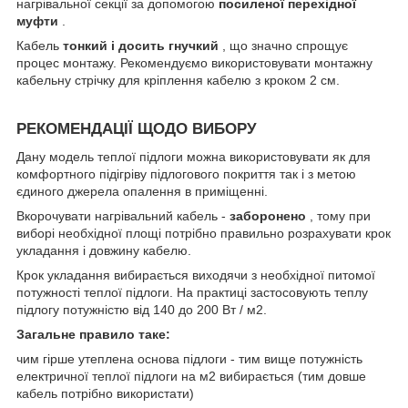
нагрівальної секції за допомогою
посиленої перехідної
муфти
.
Кабель
тонкий і досить гнучкий
, що значно спрощує
процес монтажу. Рекомендуємо використовувати монтажну
кабельну стрічку для кріплення кабелю з кроком 2 см.
РЕКОМЕНДАЦІЇ ЩОДО ВИБОРУ
Дану модель теплої підлоги можна використовувати як для
комфортного підігріву підлогового покриття так і з метою
єдиного джерела опалення в приміщенні.
Вкорочувати нагрівальний кабель -
заборонено
, тому при
виборі необхідної площі потрібно правильно розрахувати крок
укладання і довжину кабелю.
Крок укладання вибирається виходячи з необхідної питомої
потужності теплої підлоги. На практиці застосовують теплу
підлогу потужністю від 140 до 200 Вт / м2.
Загальне правило таке:
чим гірше утеплена основа підлоги - тим вище потужність
електричної теплої підлоги на м2 вибирається (тим довше
кабель потрібно використати)