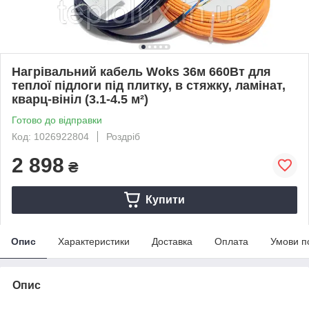
Нагрівальний кабель Woks 36м 660Вт для
теплої підлоги під плитку, в стяжку, ламінат,
кварц-вініл (3.1-4.5 м²)
Готово до відправки
Код: 1026922804
Роздріб
2 898
₴
Купити
Опис
Характеристики
Доставка
Оплата
Умови п
Опис