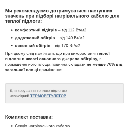
Ми рекомендуємо дотримуватися наступних
значень при підборі нагрівального кабелю для
теплої підлоги:
комфортний підігрів
– від 112 Вт/м
2
додатковий обігрів
– від 140 Вт/м
2
основний обігрів
– від 170 Вт/м
2
При цьому слід пам’ятати, що при використанні
теплої
підлоги в якості основного джерела обігріву,
в
приміщенні його площа повинна складати
не менше 70% від
загальної площі
приміщення.
Для керування теплою підлогою
необхідний
ТЕРМОРЕГУЛЯТОР
Комплект поставки:
Секція нагрівального кабелю