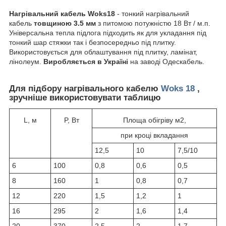
Нагрівальний кабель Woks18
- тонкий нагрівальний
кабель
товщиною 3.5 мм
з питомою потужністю 18 Вт / м.п.
Універсальна тепла підлога підходить як для укладання під
тонкий шар стяжки так і безпосередньо під плитку.
Використовується для облаштування під плитку, ламінат,
лінолеум.
Виробляється в Україні
на заводі Одескабель.
Для підбору нагрівального кабелю
Woks 18
,
зручніше використовувати таблицю
L, м
P, Вт
Площа обігріву м2,
при кроці вкладання
12,5
10
7,5/10
6
100
0,8
0,6
0,5
8
160
1
0,8
0,7
12
220
1,5
1,2
1
16
295
2
1,6
1,4
20
370
2,5
2
1,7