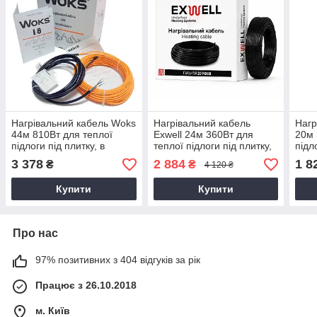
Нагрівальний кабель Woks
Нагрівальний кабель
Нагр
44м 810Вт для теплої
Exwell 24м 360Вт для
20м 
підлоги під плитку, в
теплої підлоги під плитку,
підл
стяжку, ламінат, кварц-
в стяжку, під ламінат
стяж
3 378
2 884
1 8
₴
₴
4 120 ₴
вініл (3.8-5.5 м²)
вініл
Купити
Купити
Про нас
97% позитивних з 404 відгуків за рік
Працює з 26.10.2018
м. Київ