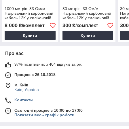
1000 метрів. 33 Ом/м.
30 метрів. 33 Ом/м.
30 м
Нагрівальний карбоновий
Нагрівальний карбоновий
Нагр
кабель 12К у силіконовій
кабель 12К у силіконовій
кабе
ізоляції
ізоляції
ізоля
8 000
300
300
₴/комплект
₴/комплект
Купити
Купити
Про нас
97% позитивних з 404 відгуків за рік
Працює з 26.10.2018
м. Київ
Київ, Україна
Контакти
Сьогодні працює з 10:00 до 17:00
Показати весь графік роботи