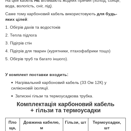
На цей кабель
НЕ
впливають жодних причин (холод, сонце,
вода, вологість, сніг, лід).
Саме тому карбоновий кабель використовують
для будь-
яких цілей
:
1. Обігрів дахів та водостоків
2. Тепла підлога
3. Підігрів стін
4. Підігрів для тварин (курятники, птахофабрики тощо)
5. Обігрів труб та багато іншого).
У комплект поставки входить:
Нагрівальний карбоновий кабель (33 Ом 12К) у
силіконовій ізоляції.
Затискні гільзи та термоусадкова трубка.
Комплектація карбоновий кабель
+ гільзи та термоусадки
Пло
Довжина кабелю,
Гільзи, шт
Термоусадки,
ща,
м
шт