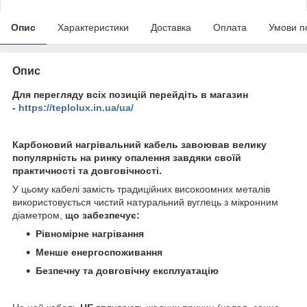
Опис
Характеристики
Доставка
Оплата
Умови п
Опис
Для перегляду всіх позицій перейдіть в магазин
-
https://teplolux.in.ua/ua/
Карбоновий нагрівальний кабель завоював велику
популярність на ринку опалення завдяки своїй
практичності та довговічності.
У цьому кабелі замість традиційних високоомних металів
використовується чистий натуральний вуглець з мікронним
діаметром,
що забезпечує:
Рівномірне нагрівання
Менше енергоспоживання
Безпечну та довговічну експлуатацію