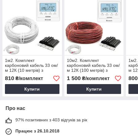
1м2. Комплект
10м2. Комплект
1м2.
карбоновий кабель 33 ом/
карбоновий кабель 33 ом/
карб
м 12К (10 метрів) з
м 12К (100 метрів) з
м 12
терморегулятором Ecoset
терморегулятором Ecoset
терм
810
1 500
800
₴/комплект
₴/комплект
Е51
Е51
Е51
Купити
Купити
Про нас
97% позитивних з 403 відгуків за рік
Працює з 26.10.2018