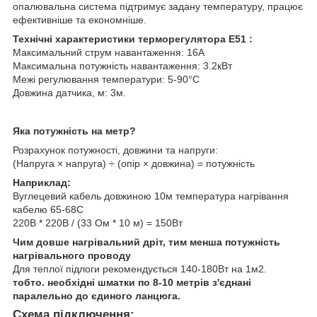
опалювальна система підтримує задану температуру, працює
ефективніше та економніше.
Технічні характеристики терморегулятора Е51 :
Максимальний струм навантаження:
16A
Максимальна потужність навантаження: 3.2кВт
Межі регулювання температури:
5-90°С
Довжина датчика, м: 3м.
Яка потужність на метр?
Розрахунок потужності, довжини та напруги:
(Напруга × напруга) ÷ (опір × довжина) = потужність
Наприклад:
Вуглецевий кабель довжиною 10м температура нагрівання
кабелю 65-68С
220В * 220В / (33 Ом * 10 м) = 150Вт
Чим довше нагрівальний дріт, тим менша потужність
нагрівального проводу
Для теплої підлоги рекомендується 140-180Вт на 1м2.
тобто. необхідні шматки по 8-10 метрів з'єднані
паралельно до єдиного ланцюга.
Схема підключення: