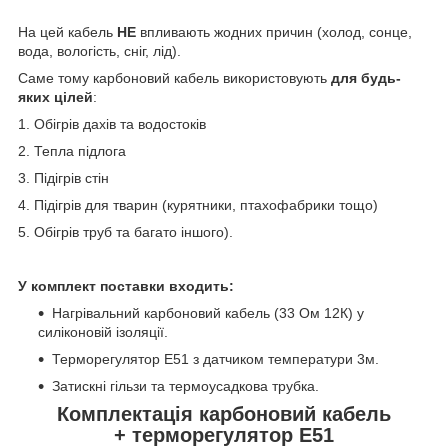
На цей кабель
НЕ
впливають жодних причин (холод, сонце,
вода, вологість, сніг, лід).
Саме тому карбоновий кабель використовують
для будь-
яких цілей
:
1. Обігрів дахів та водостоків
2. Тепла підлога
3. Підігрів стін
4. Підігрів для тварин (курятники, птахофабрики тощо)
5. Обігрів труб та багато іншого).
У комплект поставки входить:
Нагрівальний карбоновий кабель (33 Ом 12К) у
силіконовій ізоляції.
Терморегулятор E51 з датчиком температури 3м.
Затискні гільзи та термоусадкова трубка.
Комплектація карбоновий кабель
+ терморегулятор Е51