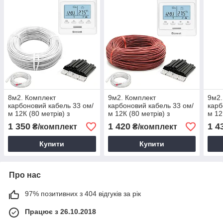
8м2. Комплект
9м2. Комплект
9м2.
карбоновий кабель 33 ом/
карбоновий кабель 33 ом/
карб
м 12К (80 метрів) з
м 12К (80 метрів) з
м 12
терморегулятором Ecoset
терморегулятором Ecoset
терм
1 350
1 420
1 4
₴/комплект
₴/комплект
Е51
Е51
Е51
Купити
Купити
Про нас
97% позитивних з 404 відгуків за рік
Працює з 26.10.2018