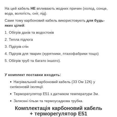
На цей кабель
НЕ
впливають жодних причин (холод, сонце,
вода, вологість, сніг, лід).
Саме тому карбоновий кабель використовують
для будь-
яких цілей
:
1. Обігрів дахів та водостоків
2. Тепла підлога
3. Підігрів стін
4. Підігрів для тварин (курятники, птахофабрики тощо)
5. Обігрів труб та багато іншого).
У комплект поставки входить:
Нагрівальний карбоновий кабель (33 Ом 12К) у
силіконовій ізоляції.
Терморегулятор E51 з датчиком температури 3м.
Затискні гільзи та термоусадкова трубка.
Комплектація карбоновий кабель
+ терморегулятор Е51