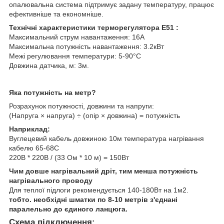
опалювальна система підтримує задану температуру, працює
ефективніше та економніше.
Технічні характеристики терморегулятора Е51 :
Максимальний струм навантаження:
16A
Максимальна потужність навантаження: 3.2кВт
Межі регулювання температури:
5-90°С
Довжина датчика, м: 3м.
Яка потужність на метр?
Розрахунок потужності, довжини та напруги:
(Напруга × напруга) ÷ (опір × довжина) = потужність
Наприклад:
Вуглецевий кабель довжиною 10м температура нагрівання
кабелю 65-68С
220В * 220В / (33 Ом * 10 м) = 150Вт
Чим довше нагрівальний дріт, тим менша потужність
нагрівального проводу
Для теплої підлоги рекомендується 140-180Вт на 1м2.
тобто. необхідні шматки по 8-10 метрів з'єднані
паралельно до єдиного ланцюга.
Схема підключення: