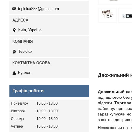
teplolux888@gmail.com
Київ, Україна
Teplolux
Руслан
Двожильний н
Графік роботи
Двожильний на
під підлогою без
підлоги.
Торгова
Понеділок
10:00
18:00
найпопулярніших 
Вівторок
10:00
18:00
зараз,купуючи но
Середа
10:00
18:00
знають і довіряют
Четвер
10:00
18:00
Незважаючи на т