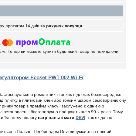
ру протягом 14 днів
за рахунок покупця
тежі. Тепер ви можете купити будь-який товар не покидаючи
егулятором Ecoset PWT 002 Wi-Fi
Застосовується в ремонтних і тонких підлогах безпосередньо
 під плитку в плитковий клей або тонким шаром самовирівнюючу
ринку товарів преміум класу і заслужено є однією з
i встановлені і благополучно працюють ще з 90-х років. Тому
и їм теплу підлогу
нагрівальні мати
DEVI
, так як давно
иться в Польщі. Під брендом Devi випускається повний