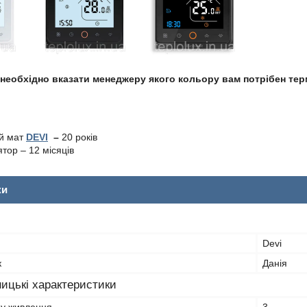
 необхідно вказати менеджеру якого кольору вам потрібен те
ий мат
DEVI
–
20 років
тор – 12 місяців
ки
Devi
к
Данія
ицькі характеристики