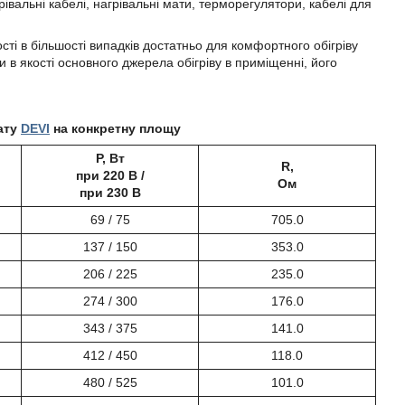
рівальні кабелі, нагрівальні мати, терморегулятори, кабелі для
ості в більшості випадків достатньо для комфортного обігріву
и в якості основного джерела обігріву в приміщенні, його
ату
DEVI
на конкретну площу
P, Вт
R,
при 220 В /
Ом
при 230 В
69 / 75
705.0
137 / 150
353.0
206 / 225
235.0
274 / 300
176.0
343 / 375
141.0
412 / 450
118.0
480 / 525
101.0