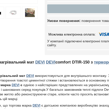
повернення това
У компанії підключені електронні пла
сайту.
агрівальний мат
DEVI
DEVI
comfort DTIR-150 з
термор
грівальний мат
DEVI
використовується для внутрішнього монтажу. 
 утворення товстої цементної стяжки і встановлюється в основному
 марка
DEVI
є
однією з найстаріших представлених на українському 
і шанованих серед покупців.У багатьох замовників теплі підлоги Dev
ве житло або реконструюючи старе, клієнти часто просять встановит
ь цій марці.
е, що торгова марка
DEVI
є датською компанією виробництво знаход