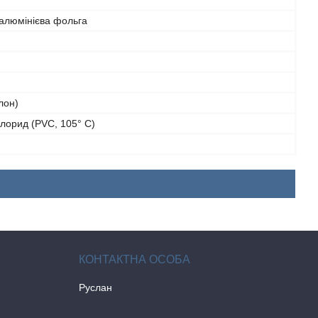
 алюмінієва фольга
лон)
хлорид (PVC, 105° C)
Руслан