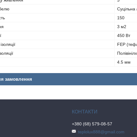
у живлення
3
абелю
Суцільна
сть
150
ня
3 м2
ї
450 Вт
ізоляції
FEP (теф
золяції
Полівініл
4.5 мм
ля замовлення
+380 (68) 579-08-57
teplolux888@gmail.com