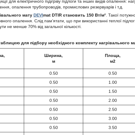
ції для електричного підігріву підлоги та інших видів опалення: наг
ення, опалення трубопроводів, промислових резервуарів і т.д.
рівального мату
DEVI
mat DTIR становить 150 Вт/м²
. Такої потужн
овного опалення. Слід пам’ятати, що при використанні теплої підлог
ти не менше 70% від загальної кількості.
таблицею для підбору необхідного комплекту нагрівального м
а,
Ширина,
Площа,
м
м2
0.50
0.50
0.50
1.00
0.50
1.50
0.50
2.00
0.50
2.50
0.50
3.00
0.50
3.50