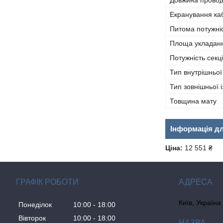
Довжина провод
Екранування к
Питома потужні
Площа укладан
Потужність секці
Тип внутрішньої 
Тип зовнішньої і
Товщина мату
Інформація д
Ціна:
12 551 ₴
ГРАФІК РОБОТИ
Київ, Україна
Понеділок
10:00
18:00
Вівторок
10:00
18:00