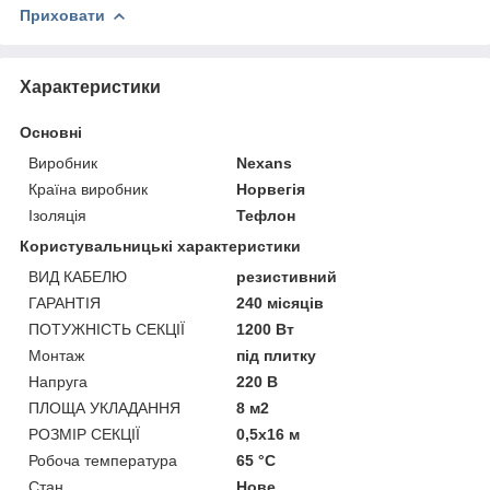
Приховати
Характеристики
Основні
Виробник
Nexans
Країна виробник
Норвегія
Ізоляція
Тефлон
Користувальницькі характеристики
ВИД КАБЕЛЮ
резистивний
ГАРАНТІЯ
240 місяців
ПОТУЖНІСТЬ СЕКЦІЇ
1200 Вт
Монтаж
під плитку
Напруга
220 В
ПЛОЩА УКЛАДАННЯ
8 м2
РОЗМІР СЕКЦІЇ
0,5х16 м
Робоча температура
65 °C
Стан
Нове