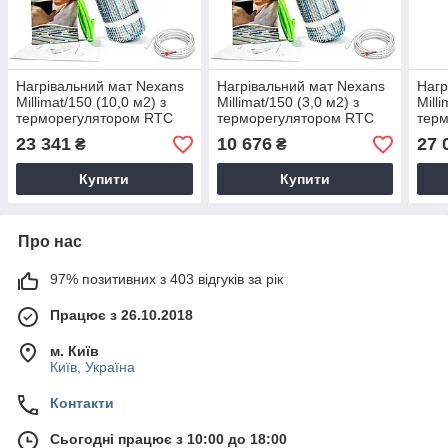
Нагрівальний мат Nexans
Нагрівальний мат Nexans
Нагр
Millimat/150 (10,0 м2) з
Millimat/150 (3,0 м2) з
Mill
терморегулятором RTC
терморегулятором RTC
тер
70.26
70.26
70.2
23 341
10 676
27 
₴
₴
Купити
Купити
Про нас
97% позитивних з 403 відгуків за рік
Працює з 26.10.2018
м. Київ
Київ, Україна
Контакти
Сьогодні працює з 10:00 до 18:00