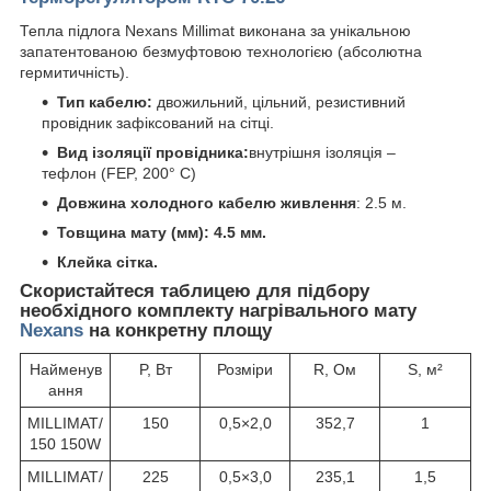
Тепла підлога Nexans Millimat виконана за унікальною
запатентованою безмуфтовою технологією (абсолютна
гермитичність).
Тип кабелю:
двожильний, цільний, резистивний
провідник зафіксований на сітці.
Вид ізоляції провідника:
внутрішня ізоляція –
тефлон (FEP, 200° C)
Довжина холодного кабелю живлення
: 2.5 м.
Товщина мату (мм): 4.5 мм.
Клейка сітка.
Скористайтеся таблицею для підбору
необхідного комплекту нагрівального мату
Nexans
на конкретну площу
Найменув
P, Вт
Розміри
R, Ом
S, м²
ання
MILLIMAT/
150
0,5×2,0
352,7
1
150 150W
MILLIMAT/
225
0,5×3,0
235,1
1,5