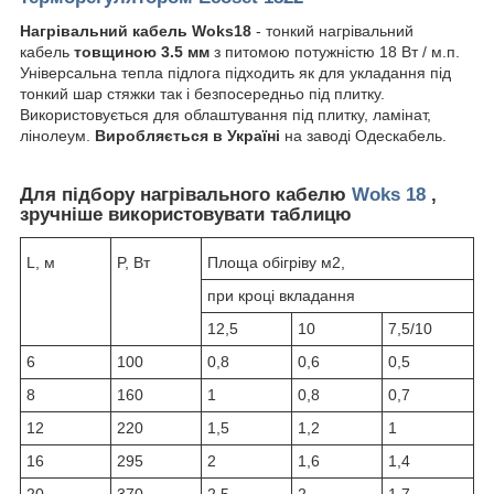
Нагрівальний кабель Woks18
- тонкий нагрівальний
кабель
товщиною 3.5 мм
з питомою потужністю 18 Вт / м.п.
Універсальна тепла підлога підходить як для укладання під
тонкий шар стяжки так і безпосередньо під плитку.
Використовується для облаштування під плитку, ламінат,
лінолеум.
Виробляється в Україні
на заводі Одескабель.
Для підбору нагрівального кабелю
Woks 18
,
зручніше використовувати таблицю
L, м
P, Вт
Площа обігріву м2,
при кроці вкладання
12,5
10
7,5/10
6
100
0,8
0,6
0,5
8
160
1
0,8
0,7
12
220
1,5
1,2
1
16
295
2
1,6
1,4