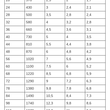
20
370
2,5
2
1,7
24
430
3
2,4
2,1
28
500
3,5
2,8
2,4
32
580
4
3,2
2,8
36
660
4,5
3,6
3,1
40
730
5
4
3,5
44
810
5,5
4,4
3,8
48
870
6
4,8
4,2
56
1020
7
5,6
4,9
60
1100
7,5
6
5,2
68
1220
8,5
6,8
5,9
72
1290
9
7,2
6,3
78
1380
9,8
7,8
6,8
84
1490
10,5
8,4
7,3
98
1740
12,3
9,8
8,6