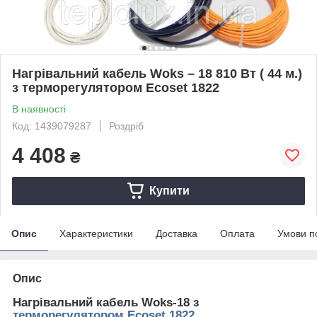
Нагрівальний кабель Woks – 18 810 Вт ( 44 м.)
з терморегулятором Ecoset 1822
В наявності
Код: 1439079287
Роздріб
4 408
₴
Купити
Опис
Характеристики
Доставка
Оплата
Умови п
Опис
Нагрівальний кабель Woks-18 з
терморегулятором Ecoset 1822