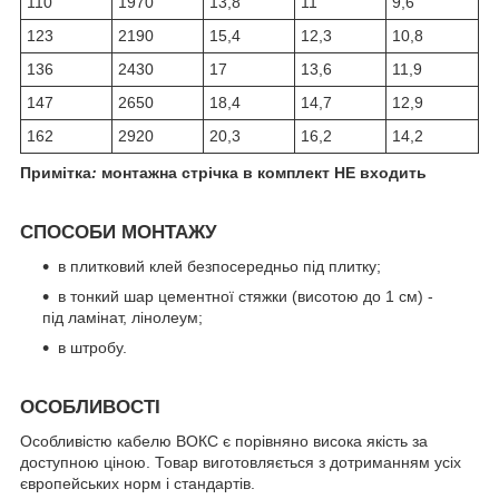
110
1970
13,8
11
9,6
123
2190
15,4
12,3
10,8
136
2430
17
13,6
11,9
147
2650
18,4
14,7
12,9
162
2920
20,3
16,2
14,2
Примітка
:
монтажна стрічка в комплект НЕ входить
СПОСОБИ МОНТАЖУ
в плитковий клей безпосередньо під плитку;
в тонкий шар цементної стяжки (висотою до 1 см) -
під ламінат, лінолеум;
в штробу.
ОСОБЛИВОСТІ
Особливістю кабелю ВОКС є порівняно висока якість за
доступною ціною. Товар виготовляється з дотриманням усіх
європейських норм і стандартів.