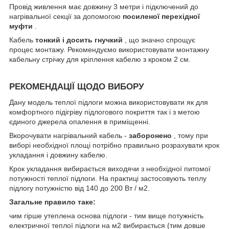
Провід живлення має довжину 3 метри і підключений до
нагрівальної секції за допомогою
посиленої перехідної
муфти
.
Кабель
тонкий і досить гнучкий
, що значно спрощує
процес монтажу. Рекомендуємо використовувати монтажну
кабельну стрічку для кріплення кабелю з кроком 2 см.
РЕКОМЕНДАЦІЇ ЩОДО ВИБОРУ
Дану модель теплої підлоги можна використовувати як для
комфортного підігріву підлогового покриття так і з метою
єдиного джерела опалення в приміщенні.
Вкорочувати нагрівальний кабель -
заборонено
, тому при
виборі необхідної площі потрібно правильно розрахувати крок
укладання і довжину кабелю.
Крок укладання вибирається виходячи з необхідної питомої
потужності теплої підлоги. На практиці застосовують теплу
підлогу потужністю від 140 до 200 Вт / м2.
Загальне правило таке:
чим гірше утеплена основа підлоги - тим вище потужність
електричної теплої підлоги на м2 вибирається (тим довше