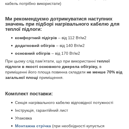
кабель потрібно використати)
Ми рекомендуємо дотримуватися наступних
значень при підборі нагрівального кабелю для
теплої підлоги:
комфортний підігрів
– від 112 Вт/м
2
додатковий обігрів
– від 140 Вт/м
2
основний обігрів
– від 170 Вт/м
2
При цьому слід пам’ятати, що при використанні
теплої
підлоги в якості основного джерела обігріву,
в
приміщенні його площа повинна складати
не менше 70% від
загальної площі
приміщення.
Комплект поставки:
Секція нагрівального кабелю відповідної потужності
Інструкція, гарантійний лист
Упаковка
Монтажна стрічка
(при необхідності купується