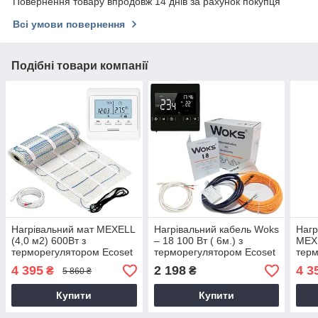
Повернення товару впродовж 14 днів за рахунок покупця
Всі умови повернення
Подібні товари компанії
Нагрівальний мат MEXELL
Нагрівальний кабель Woks
Нагр
(4,0 м2) 600Вт з
– 18 100 Вт ( 6м.) з
MEXE
терморегулятором Ecoset
терморегулятором Ecoset
терм
Е51
1822
PWT
4 395
2 198
4 3
₴
₴
5 860 ₴
Купити
Купити