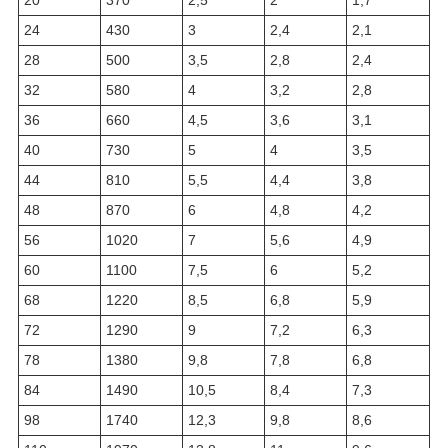
20
370
2,5
2
1,7
24
430
3
2,4
2,1
28
500
3,5
2,8
2,4
32
580
4
3,2
2,8
36
660
4,5
3,6
3,1
40
730
5
4
3,5
44
810
5,5
4,4
3,8
48
870
6
4,8
4,2
56
1020
7
5,6
4,9
60
1100
7,5
6
5,2
68
1220
8,5
6,8
5,9
72
1290
9
7,2
6,3
78
1380
9,8
7,8
6,8
84
1490
10,5
8,4
7,3
98
1740
12,3
9,8
8,6