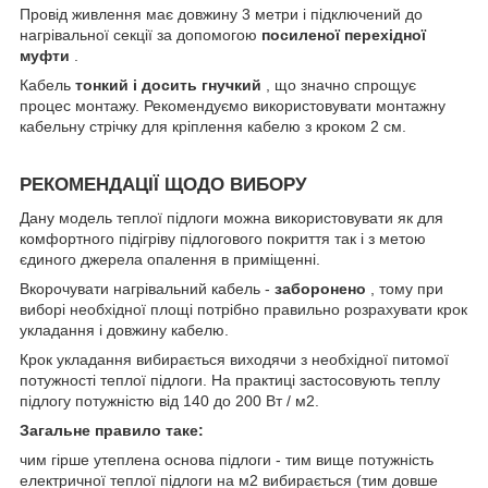
Провід живлення має довжину 3 метри і підключений до
нагрівальної секції за допомогою
посиленої перехідної
муфти
.
Кабель
тонкий і досить гнучкий
, що значно спрощує
процес монтажу. Рекомендуємо використовувати монтажну
кабельну стрічку для кріплення кабелю з кроком 2 см.
РЕКОМЕНДАЦІЇ ЩОДО ВИБОРУ
Дану модель теплої підлоги можна використовувати як для
комфортного підігріву підлогового покриття так і з метою
єдиного джерела опалення в приміщенні.
Вкорочувати нагрівальний кабель -
заборонено
, тому при
виборі необхідної площі потрібно правильно розрахувати крок
укладання і довжину кабелю.
Крок укладання вибирається виходячи з необхідної питомої
потужності теплої підлоги. На практиці застосовують теплу
підлогу потужністю від 140 до 200 Вт / м2.
Загальне правило таке:
чим гірше утеплена основа підлоги - тим вище потужність
електричної теплої підлоги на м2 вибирається (тим довше