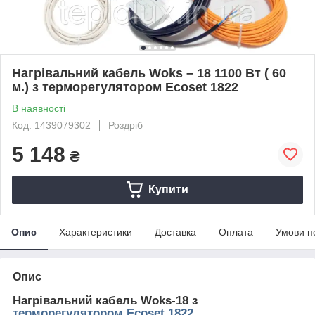
Нагрівальний кабель Woks – 18 1100 Вт ( 60
м.) з терморегулятором Ecoset 1822
В наявності
Код: 1439079302
Роздріб
5 148
₴
Купити
Опис
Характеристики
Доставка
Оплата
Умови п
Опис
Нагрівальний кабель Woks-18 з
терморегулятором Ecoset 1822