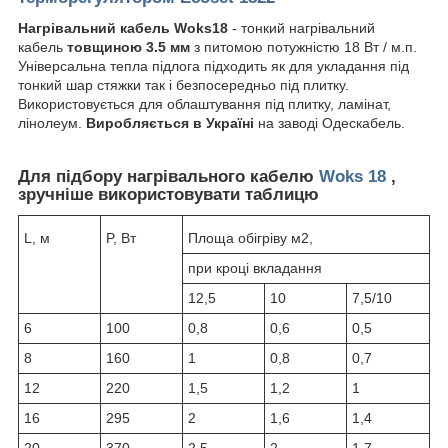
Нагрівальний кабель Woks18
- тонкий нагрівальний
кабель
товщиною 3.5 мм
з питомою потужністю 18 Вт / м.п.
Універсальна тепла підлога підходить як для укладання під
тонкий шар стяжки так і безпосередньо під плитку.
Використовується для облаштування під плитку, ламінат,
лінолеум.
Виробляється в Україні
на заводі Одескабель.
Для підбору нагрівального кабелю
Woks 18
,
зручніше використовувати таблицю
L, м
P, Вт
Площа обігріву м2,
при кроці вкладання
12,5
10
7,5/10
6
100
0,8
0,6
0,5
8
160
1
0,8
0,7
12
220
1,5
1,2
1
16
295
2
1,6
1,4