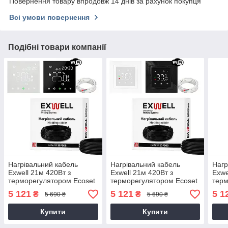
Повернення товару впродовж 14 днів за рахунок покупця
Всі умови повернення
Подібні товари компанії
Нагрівальний кабель
Нагрівальний кабель
Нагр
Exwell 21м 420Вт з
Exwell 21м 420Вт з
Exwe
терморегулятором Ecoset
терморегулятором Ecoset
терм
PWT 003 Wi-Fi для теплої
PWT 005 Wi-Fi для теплої
TGP5
5 121
5 121
5 1
₴
₴
5 690 ₴
5 690 ₴
підлоги під плитку, в
підлоги під плитку, в
підл
стяжку, під ламінат
стяжку, під ламінат
стяж
Купити
Купити