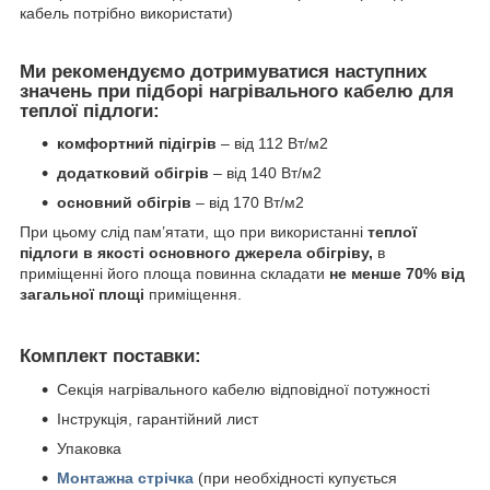
кабель потрібно використати)
Ми рекомендуємо дотримуватися наступних
значень при підборі нагрівального кабелю для
теплої підлоги:
комфортний підігрів
– від 112 Вт/м
2
додатковий обігрів
– від 140 Вт/м
2
основний обігрів
– від 170 Вт/м
2
При цьому слід пам’ятати, що при використанні
теплої
підлоги в якості основного джерела обігріву,
в
приміщенні його площа повинна складати
не менше 70% від
загальної площі
приміщення.
Комплект поставки:
Секція нагрівального кабелю відповідної потужності
Інструкція, гарантійний лист
Упаковка
Монтажна стрічка
(при необхідності купується