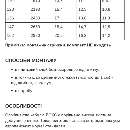
110
1970
13,8
11
9,6
123
2190
15,4
12,3
10,8
136
2430
17
13,6
11,9
147
2650
18,4
14,7
12,9
162
2920
20,3
16,2
14,2
Примітка
:
монтажна стрічка в комплект НЕ входить
СПОСОБИ МОНТАЖУ
в плитковий клей безпосередньо під плитку;
в тонкий шар цементної стяжки (висотою до 1 см) -
під ламінат, лінолеум;
в штробу.
ОСОБЛИВОСТІ
Особливістю кабелю ВОКС є порівняно висока якість за
доступною ціною. Товар виготовляється з дотриманням усіх
європейських норм і стандартів.