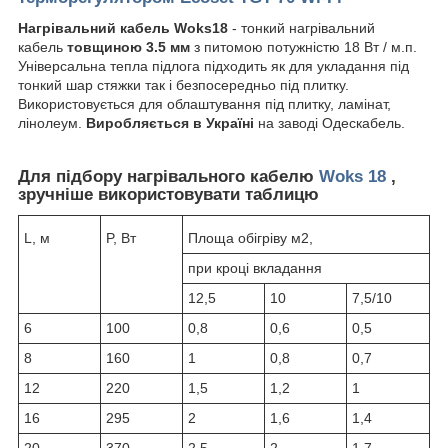
Нагрівальний кабель Woks18
- тонкий нагрівальний
кабель
товщиною 3.5 мм
з питомою потужністю 18 Вт / м.п.
Універсальна тепла підлога підходить як для укладання під
тонкий шар стяжки так і безпосередньо під плитку.
Використовується для облаштування під плитку, ламінат,
лінолеум.
Виробляється в Україні
на заводі Одескабель.
Для підбору нагрівального кабелю
Woks 18
,
зручніше використовувати таблицю
L, м
P, Вт
Площа обігріву м2,
при кроці вкладання
12,5
10
7,5/10
6
100
0,8
0,6
0,5
8
160
1
0,8
0,7
12
220
1,5
1,2
1
16
295
2
1,6
1,4