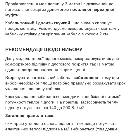
Провід живлення має довжину 3 метри і підключений до
нагрівальної секції за допомогою
посиленої перехідної
муфти
.
Кабель
тонкий і досить гнучкий
, що значно спрощує
процес монтажу. Рекомендуємо використовувати монтажну
кабельну стрічку для кріплення кабелю з кроком 2 см.
РЕКОМЕНДАЦІЇ ЩОДО ВИБОРУ
Дану модель теплої підлоги можна використовувати як для
комфортного підігріву підлогового покриття так і з метою
єдиного джерела опалення в приміщенні.
Вкорочувати нагрівальний кабель -
заборонено
, тому при
виборі необхідної площі потрібно правильно розрахувати крок
укладання і довжину кабелю.
Крок укладання вибирається виходячи з необхідної питомої
потужності теплої підлоги. На практиці застосовують теплу
підлогу потужністю від 140 до 200 Вт / м2.
Загальне правило таке:
чим гірше утеплена основа підлоги - тим вище потужність
електричної теплої підлоги на м2 вибирається (тим довше