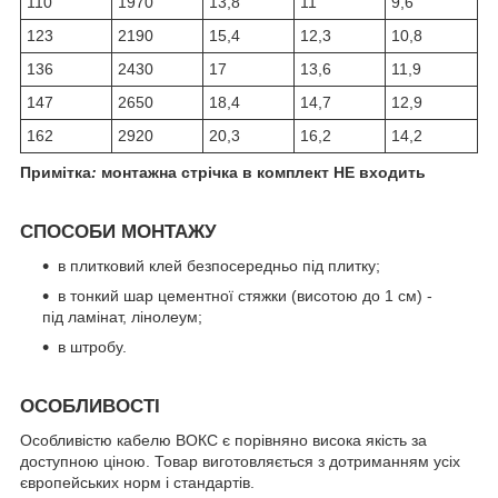
110
1970
13,8
11
9,6
123
2190
15,4
12,3
10,8
136
2430
17
13,6
11,9
147
2650
18,4
14,7
12,9
162
2920
20,3
16,2
14,2
Примітка
:
монтажна стрічка в комплект НЕ входить
СПОСОБИ МОНТАЖУ
в плитковий клей безпосередньо під плитку;
в тонкий шар цементної стяжки (висотою до 1 см) -
під ламінат, лінолеум;
в штробу.
ОСОБЛИВОСТІ
Особливістю кабелю ВОКС є порівняно висока якість за
доступною ціною. Товар виготовляється з дотриманням усіх
європейських норм і стандартів.