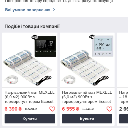
Повернення товару впродовж 14 днів за рахунок покупця
Всі умови повернення
Подібні товари компанії
Нагрівальний мат MEXELL
Нагрівальний мат MEXELL
Нагр
(6,0 м2) 900Вт з
(6,0 м2) 900Вт з
– 18
терморегулятором Ecoset
терморегулятором Ecoset
терм
1823 Wi-Fi
TGT-70 | TDS-21 Wi-Fi
TGT 
6 390
6 555
2 6
₴
₴
8 520 ₴
8 740 ₴
Купити
Купити