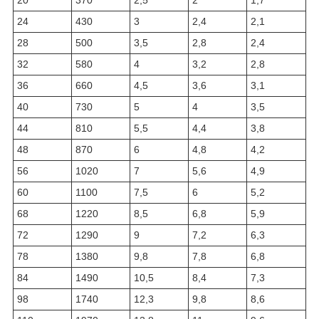
20
370
2,5
2
1,7
24
430
3
2,4
2,1
28
500
3,5
2,8
2,4
32
580
4
3,2
2,8
36
660
4,5
3,6
3,1
40
730
5
4
3,5
44
810
5,5
4,4
3,8
48
870
6
4,8
4,2
56
1020
7
5,6
4,9
60
1100
7,5
6
5,2
68
1220
8,5
6,8
5,9
72
1290
9
7,2
6,3
78
1380
9,8
7,8
6,8
84
1490
10,5
8,4
7,3
98
1740
12,3
9,8
8,6