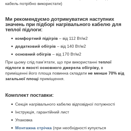
кабель потрібно використати)
Ми рекомендуємо дотримуватися наступних
значень при підборі нагрівального кабелю для
теплої підлоги:
комфортний підігрів
– від 112 Вт/м
2
додатковий обігрів
– від 140 Вт/м
2
основний обігрів
– від 170 Вт/м
2
При цьому слід пам’ятати, що при використанні
теплої
підлоги в якості основного джерела обігріву,
в
приміщенні його площа повинна складати
не менше 70% від
загальної площі
приміщення.
Комплект поставки:
Секція нагрівального кабелю відповідної потужності
Інструкція, гарантійний лист
Упаковка
Монтажна стрічка
(при необхідності купується