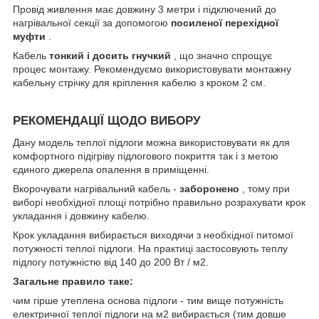
Провід живлення має довжину 3 метри і підключений до
нагрівальної секції за допомогою
посиленої перехідної
муфти
.
Кабель
тонкий і досить гнучкий
, що значно спрощує
процес монтажу. Рекомендуємо використовувати монтажну
кабельну стрічку для кріплення кабелю з кроком 2 см.
РЕКОМЕНДАЦІЇ ЩОДО ВИБОРУ
Дану модель теплої підлоги можна використовувати як для
комфортного підігріву підлогового покриття так і з метою
єдиного джерела опалення в приміщенні.
Вкорочувати нагрівальний кабель -
заборонено
, тому при
виборі необхідної площі потрібно правильно розрахувати крок
укладання і довжину кабелю.
Крок укладання вибирається виходячи з необхідної питомої
потужності теплої підлоги. На практиці застосовують теплу
підлогу потужністю від 140 до 200 Вт / м2.
Загальне правило таке:
чим гірше утеплена основа підлоги - тим вище потужність
електричної теплої підлоги на м2 вибирається (тим довше