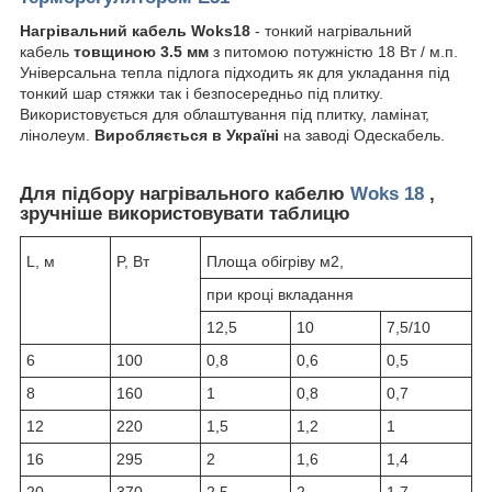
Нагрівальний кабель Woks18
- тонкий нагрівальний
кабель
товщиною 3.5 мм
з питомою потужністю 18 Вт / м.п.
Універсальна тепла підлога підходить як для укладання під
тонкий шар стяжки так і безпосередньо під плитку.
Використовується для облаштування під плитку, ламінат,
лінолеум.
Виробляється в Україні
на заводі Одескабель.
Для підбору нагрівального кабелю
Woks 18
,
зручніше використовувати таблицю
L, м
P, Вт
Площа обігріву м2,
при кроці вкладання
12,5
10
7,5/10
6
100
0,8
0,6
0,5
8
160
1
0,8
0,7
12
220
1,5
1,2
1
16
295
2
1,6
1,4