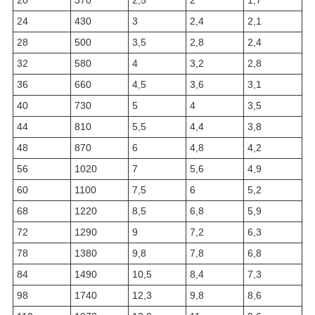
20
370
2,5
2
1,7
24
430
3
2,4
2,1
28
500
3,5
2,8
2,4
32
580
4
3,2
2,8
36
660
4,5
3,6
3,1
40
730
5
4
3,5
44
810
5,5
4,4
3,8
48
870
6
4,8
4,2
56
1020
7
5,6
4,9
60
1100
7,5
6
5,2
68
1220
8,5
6,8
5,9
72
1290
9
7,2
6,3
78
1380
9,8
7,8
6,8
84
1490
10,5
8,4
7,3
98
1740
12,3
9,8
8,6