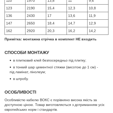
110
1970
13,8
11
9,6
123
2190
15,4
12,3
10,8
136
2430
17
13,6
11,9
147
2650
18,4
14,7
12,9
162
2920
20,3
16,2
14,2
Примітка
:
монтажна стрічка в комплект НЕ входить
СПОСОБИ МОНТАЖУ
в плитковий клей безпосередньо під плитку;
в тонкий шар цементної стяжки (висотою до 1 см) -
під ламінат, лінолеум;
в штробу.
ОСОБЛИВОСТІ
Особливістю кабелю ВОКС є порівняно висока якість за
доступною ціною. Товар виготовляється з дотриманням усіх
європейських норм і стандартів.