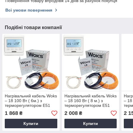
Повернення товару впродовж 14 днів за рахунок покупця
Всі умови повернення
Подібні товари компанії
Нагрівальний кабель Woks
Нагрівальний кабель Woks
Нагр
– 18 100 Вт ( 6м.) з
– 18 160 Вт ( 8 м.) з
– 18
терморегулятором Е51
терморегулятором Е51
терм
1 868
2 008
2 1
₴
₴
Купити
Купити