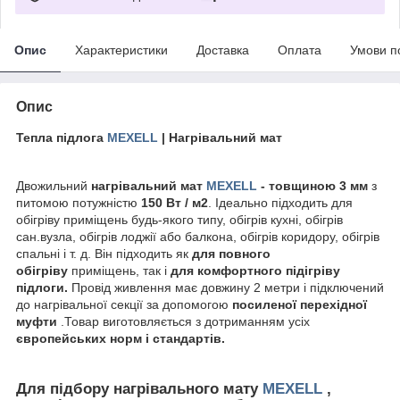
Опис
Характеристики
Доставка
Оплата
Умови п
Опис
Тепла підлога
MEXELL
| Нагрівальний мат
Двожильний
нагрівальний мат
MEXELL
-
товщиною 3 мм
з
питомою потужністю
150 Вт / м2
. Ідеально підходить для
обігріву приміщень будь-якого типу, обігрів кухні, обігрів
сан.вузла, обігрів лоджії або балкона, обігрів коридору, обігрів
спальні і т. д. Він підходить як
для повного
обігріву
приміщень, так і
для комфортного підігріву
підлоги.
Провід живлення має довжину 2 метри і підключений
до нагрівальної секції за допомогою
посиленої перехідної
муфти
.Товар виготовляється з дотриманням усіх
європейських норм і стандартів.
Для підбору нагрівального мату
MEXELL
,