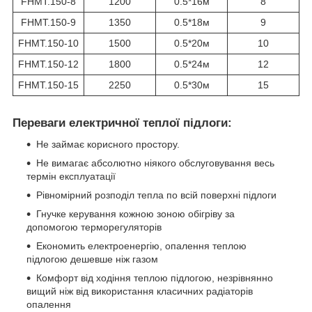
FHMT.150-8
1200
0.5*16м
8
FHMT.150-9
1350
0.5*18м
9
FHMT.150-10
1500
0.5*20м
10
FHMT.150-12
1800
0.5*24м
12
FHMT.150-15
2250
0.5*30м
15
Переваги електричної теплої підлоги:
Не займає корисного простору.
Не вимагає абсолютно ніякого обслуговування весь
термін експлуатації
Рівномірний розподіл тепла по всій поверхні підлоги
Гнучке керування кожною зоною обігріву за
допомогою терморегуляторів
Економить електроенергію, опалення теплою
підлогою дешевше ніж газом
Комфорт від ходіння теплою підлогою, незрівнянно
вищий ніж від використання класичних радіаторів
опалення