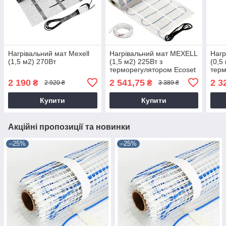
Нагрівальний мат Mexell
Нагрівальний мат MEXELL
Нагр
(1,5 м2) 270Вт
(1,5 м2) 225Вт з
(0,5
терморегулятором Ecoset
терм
1822
PWT 
2 190
2 541,75
2 3
₴
₴
2 920 ₴
3 389 ₴
Купити
Купити
Акційні пропозиції та новинки
–25%
–25%