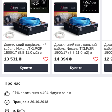
Двожильний нагрівальний
Двожильний нагрівальний
Двож
кабель NexansTXLP/2R
кабель Nexans TXLP/2R
кабе
1500/17 (8,8-11,0 м2) з
1500/17 (8,8-11,0 м2) з
1500
терморегулятором Ecoset
терморегулятором Ecoset
тер
13 531
14 394
12 
₴
₴
1822
BHT 800 Wi-Fi
70.2
Купити
Купити
Про нас
97% позитивних з 404 відгуків за рік
Працює з 26.10.2018
м. Київ