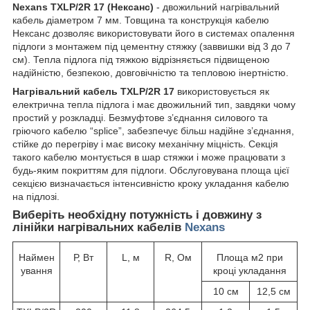
Nexans TXLP/2R 17 (Нексанс)
- двожильний нагрівальний
кабель діаметром 7 мм. Товщина та конструкція кабелю
Нексанс дозволяє використовувати його в системах опалення
підлоги з монтажем під цементну стяжку (заввишки від 3 до 7
см). Тепла підлога під тяжкою відрізняється підвищеною
надійністю, безпекою, довговічністю та тепловою інертністю.
Нагрівальний кабель TXLP/2R 17
використовується як
електрична тепла підлога і має двожильний тип, завдяки чому
простий у розкладці. Безмуфтове з’єднання силового та
гріючого кабелю “splice”, забезпечує більш надійне з’єднання,
стійке до перегріву і має високу механічну міцність. Секція
такого кабелю монтується в шар стяжки і може працювати з
будь-яким покриттям для підлоги. Обслуговувана площа цієї
секцією визначається інтенсивністю кроку укладання кабелю
на підлозі.
Виберіть необхідну потужність і довжину з
лінійки нагрівальних кабелів
Nexans
Наймен
Р, Вт
L, м
R, Ом
Площа м2 при
ування
кроці укладання
10 см
12,5 см