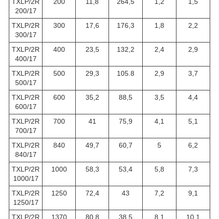
TXLP/2R
200
11,8
264,5
1,2
1,5
200/17
TXLP/2R
300
17,6
176,3
1,8
2,2
300/17
TXLP/2R
400
23,5
132,2
2,4
2,9
400/17
TXLP/2R
500
29,3
105.8
2,9
3,7
500/17
TXLP/2R
600
35,2
88,5
3,5
4,4
600/17
TXLP/2R
700
41
75,9
4,1
5,1
700/17
TXLP/2R
840
49,7
60,7
5
6,2
840/17
TXLP/2R
1000
58,3
53,4
5,8
7,3
1000/17
TXLP/2R
1250
72,4
43
7,2
9,1
1250/17
TXLP/2R
1370
80,8
38,5
8,1
10,1