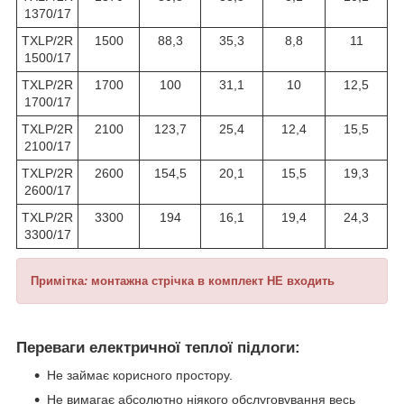
1370/17
TXLP/2R
1500
88,3
35,3
8,8
11
1500/17
TXLP/2R
1700
100
31,1
10
12,5
1700/17
TXLP/2R
2100
123,7
25,4
12,4
15,5
2100/17
TXLP/2R
2600
154,5
20,1
15,5
19,3
2600/17
TXLP/2R
3300
194
16,1
19,4
24,3
3300/17
Примітка
:
монтажна стрічка в комплект НЕ входить
Переваги електричної теплої підлоги:
Не займає корисного простору.
Не вимагає абсолютно ніякого обслуговування весь