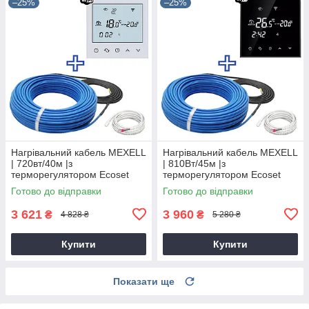
–25%
–25%
Нагрівальний кабель MEXELL
Нагрівальний кабель MEXELL
| 720вт/40м |з
| 810Вт/45м |з
терморегулятором Ecoset
терморегулятором Ecoset
BHT-800 Wi-Fi
BHT-800 Wi-Fi
Готово до відправки
Готово до відправки
3 621
3 960
₴
₴
4 828 ₴
5 280 ₴
Купити
Купити
Показати ще