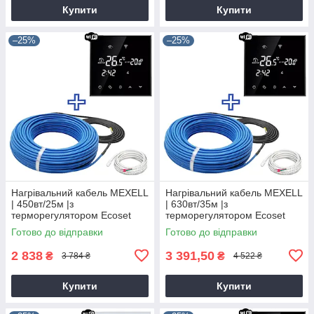
Купити
Купити
–25%
–25%
Нагрівальний кабель MEXELL
Нагрівальний кабель MEXELL
| 450вт/25м |з
| 630вт/35м |з
терморегулятором Ecoset
терморегулятором Ecoset
BHT-800 Wi-Fi
BHT-800 Wi-Fi
Готово до відправки
Готово до відправки
2 838
3 391,50
₴
₴
3 784 ₴
4 522 ₴
Купити
Купити