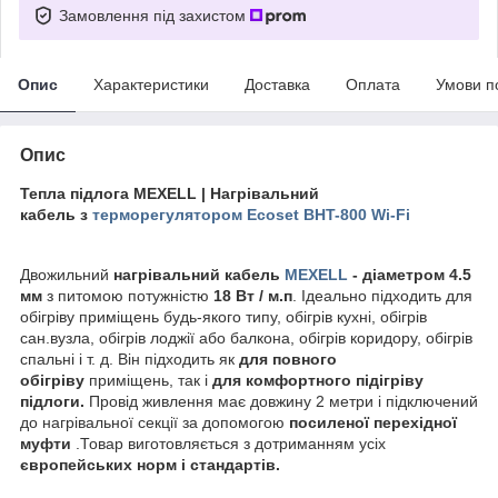
Замовлення під захистом
Опис
Характеристики
Доставка
Оплата
Умови п
Опис
Тепла підлога MEXELL | Нагрівальний
кабель з
терморегулятором Ecoset BHT-800 Wi-Fi
Двожильний
нагрівальний кабель
MEXELL
-
діаметром 4.5
мм
з питомою потужністю
18 Вт / м.п
. Ідеально підходить для
обігріву приміщень будь-якого типу, обігрів кухні, обігрів
сан.вузла, обігрів лоджії або балкона, обігрів коридору, обігрів
спальні і т. д. Він підходить як
для повного
обігріву
приміщень, так і
для комфортного підігріву
підлоги.
Провід живлення має довжину 2 метри і підключений
до нагрівальної секції за допомогою
посиленої перехідної
муфти
.Товар виготовляється з дотриманням усіх
європейських норм і стандартів.