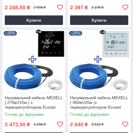
2 248,50
2 397
₴
₴
2 998 ₴
3 196 ₴
Купити
Купити
–25%
–25%
Нагрівальний кабель MEXELL
Нагрівальний кабель MEXELL
| 270вт/15м | з
| 360вт/20м |з
терморегулятором Ecoset
терморегулятором Ecoset
BHT-800 Wi-Fi
BHT-800 Wi-Fi
Готово до відправки
Готово до відправки
2 473,50
2 640
₴
₴
3 298 ₴
3 520 ₴