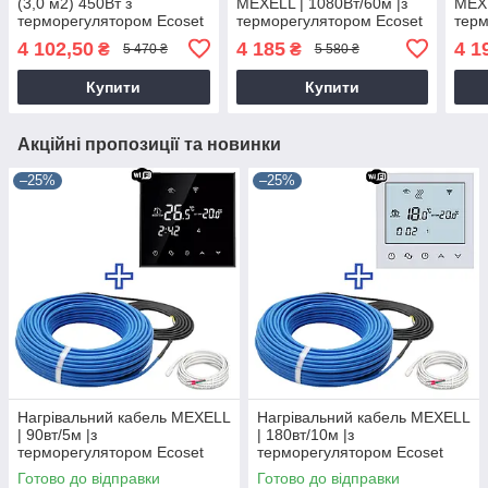
(3,0 м2) 450Вт з
MEXELL | 1080Вт/60м |з
MEXE
терморегулятором Ecoset
терморегулятором Ecoset
терм
PWT 006 Wi-Fi
PWT 004 Wi-Fi
BHT-
4 102,50
4 185
4 1
₴
₴
5 470 ₴
5 580 ₴
Купити
Купити
Акційні пропозиції та новинки
–25%
–25%
Нагрівальний кабель MEXELL
Нагрівальний кабель MEXELL
| 90вт/5м |з
| 180вт/10м |з
терморегулятором Ecoset
терморегулятором Ecoset
BHT-800 Wi-Fi
BHT-800 Wi-Fi
Готово до відправки
Готово до відправки