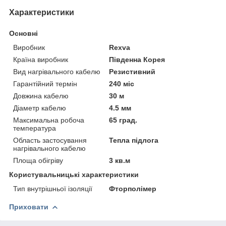
Характеристики
Основні
Виробник
Rexva
Країна виробник
Південна Корея
Вид нагрівального кабелю
Резистивний
Гарантійний термін
240 міс
Довжина кабелю
30 м
Діаметр кабелю
4.5 мм
Максимальна робоча
65 град.
температура
Область застосування
Тепла підлога
нагрівального кабелю
Площа обігріву
3 кв.м
Користувальницькі характеристики
Тип внутрішньої ізоляції
Фторполімер
Приховати