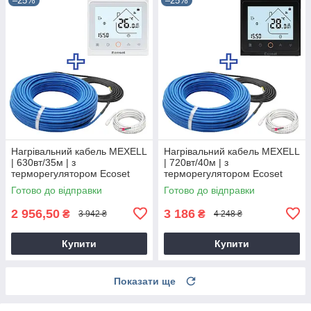
–25%
–25%
Нагрівальний кабель MEXELL
Нагрівальний кабель MEXELL
| 630вт/35м | з
| 720вт/40м | з
терморегулятором Ecoset
терморегулятором Ecoset
PWT-002
PWT-002
Готово до відправки
Готово до відправки
2 956,50
3 186
₴
₴
3 942 ₴
4 248 ₴
Купити
Купити
Показати ще