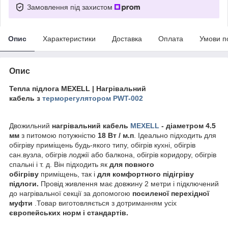
Замовлення під захистом
Опис
Характеристики
Доставка
Оплата
Умови п
Опис
Тепла підлога MEXELL | Нагрівальний
кабель з
терморегулятором PWT-002
Двожильний
нагрівальний кабель
MEXELL
-
діаметром 4.5
мм
з питомою потужністю
18 Вт / м.п
. Ідеально підходить для
обігріву приміщень будь-якого типу, обігрів кухні, обігрів
сан.вузла, обігрів лоджії або балкона, обігрів коридору, обігрів
спальні і т. д. Він підходить як
для повного
обігріву
приміщень, так і
для комфортного підігріву
підлоги.
Провід живлення має довжину 2 метри і підключений
до нагрівальної секції за допомогою
посиленої перехідної
муфти
.Товар виготовляється з дотриманням усіх
європейських норм і стандартів.