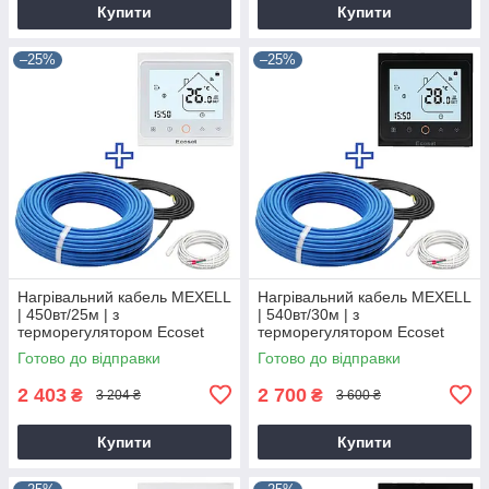
Купити
Купити
–25%
–25%
Нагрівальний кабель MEXELL
Нагрівальний кабель MEXELL
| 450вт/25м | з
| 540вт/30м | з
терморегулятором Ecoset
терморегулятором Ecoset
PWT-002
PWT-002
Готово до відправки
Готово до відправки
2 403
2 700
₴
₴
3 204 ₴
3 600 ₴
Купити
Купити