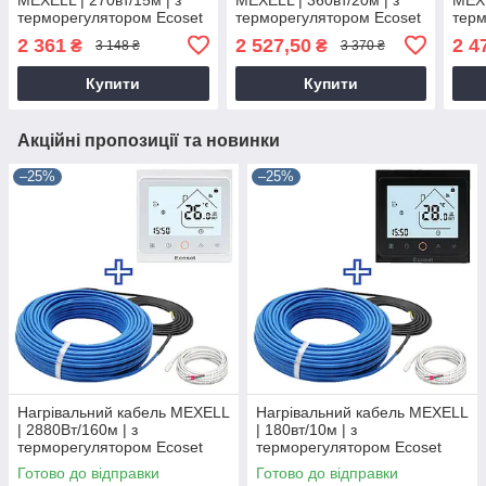
терморегулятором Ecoset
терморегулятором Ecoset
терм
PWT 002 WIFI
PWT 002 WIFI
PWT-
2 361
2 527,50
2 4
₴
₴
3 148 ₴
3 370 ₴
Купити
Купити
Акційні пропозиції та новинки
–25%
–25%
Нагрівальний кабель MEXELL
Нагрівальний кабель MEXELL
| 2880Вт/160м | з
| 180вт/10м | з
терморегулятором Ecoset
терморегулятором Ecoset
PWT-002
PWT-002
Готово до відправки
Готово до відправки