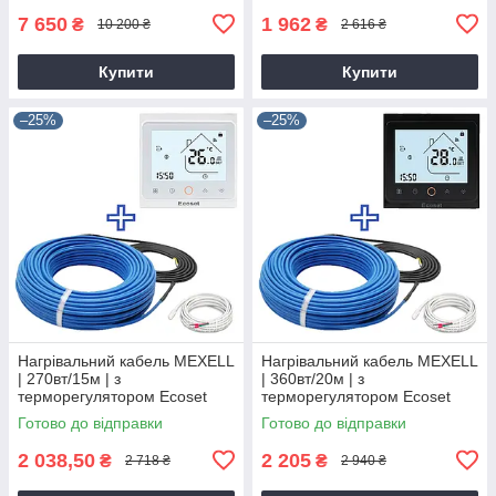
7 650
1 962
₴
₴
10 200 ₴
2 616 ₴
Купити
Купити
–25%
–25%
Нагрівальний кабель MEXELL
Нагрівальний кабель MEXELL
| 270вт/15м | з
| 360вт/20м | з
терморегулятором Ecoset
терморегулятором Ecoset
PWT-002
PWT-002
Готово до відправки
Готово до відправки
2 038,50
2 205
₴
₴
2 718 ₴
2 940 ₴