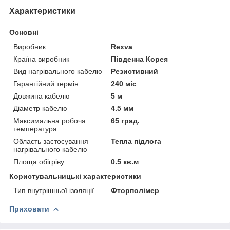
Характеристики
Основні
Виробник
Rexva
Країна виробник
Південна Корея
Вид нагрівального кабелю
Резистивний
Гарантійний термін
240 міс
Довжина кабелю
5 м
Діаметр кабелю
4.5 мм
Максимальна робоча
65 град.
температура
Область застосування
Тепла підлога
нагрівального кабелю
Площа обігріву
0.5 кв.м
Користувальницькі характеристики
Тип внутрішньої ізоляції
Фторполімер
Приховати