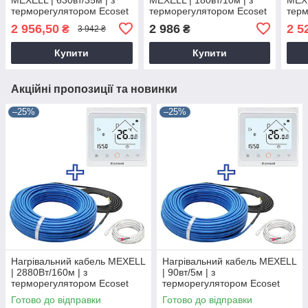
терморегулятором Ecoset
терморегулятором Ecoset
терм
PWT-002
PWT 006 Wi-Fi
PWT
2 956,50
2 986
2 5
₴
₴
3 942 ₴
Купити
Купити
Акційні пропозиції та новинки
–25%
–25%
Нагрівальний кабель MEXELL
Нагрівальний кабель MEXELL
| 2880Вт/160м | з
| 90вт/5м | з
терморегулятором Ecoset
терморегулятором Ecoset
PWT-002
PWT-002
Готово до відправки
Готово до відправки