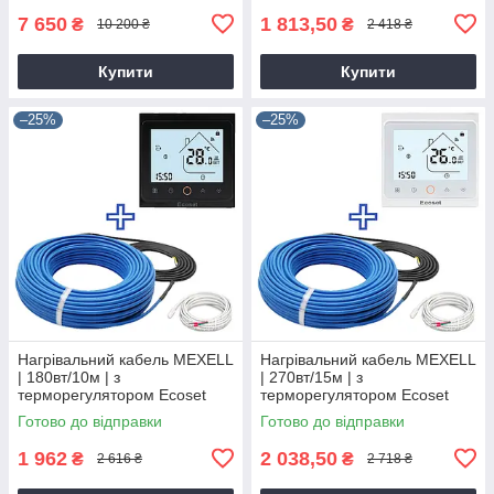
7 650
1 813,50
₴
₴
10 200 ₴
2 418 ₴
Купити
Купити
–25%
–25%
Нагрівальний кабель MEXELL
Нагрівальний кабель MEXELL
| 180вт/10м | з
| 270вт/15м | з
терморегулятором Ecoset
терморегулятором Ecoset
PWT-002
PWT-002
Готово до відправки
Готово до відправки
1 962
2 038,50
₴
₴
2 616 ₴
2 718 ₴