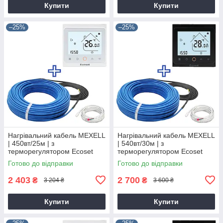
Купити
Купити
–25%
–25%
Нагрівальний кабель MEXELL
Нагрівальний кабель MEXELL
| 450вт/25м | з
| 540вт/30м | з
терморегулятором Ecoset
терморегулятором Ecoset
PWT-002
PWT-002
Готово до відправки
Готово до відправки
2 403
2 700
₴
₴
3 204 ₴
3 600 ₴
Купити
Купити