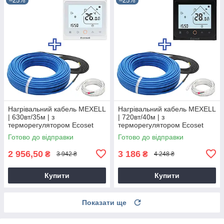
–25%
–25%
Нагрівальний кабель MEXELL
Нагрівальний кабель MEXELL
| 630вт/35м | з
| 720вт/40м | з
терморегулятором Ecoset
терморегулятором Ecoset
PWT-002
PWT-002
Готово до відправки
Готово до відправки
2 956,50
3 186
₴
₴
3 942 ₴
4 248 ₴
Купити
Купити
Показати ще