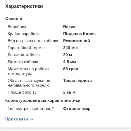
Характеристики
Основні
Виробник
Rexva
Країна виробник
Південна Корея
Вид нагрівального кабелю
Резистивний
Гарантійний термін
240 міс
Довжина кабелю
20 м
Діаметр кабелю
4.5 мм
Максимальна робоча
65 град.
температура
Область застосування
Тепла підлога
нагрівального кабелю
Площа обігріву
2 кв.м
Користувальницькі характеристики
Тип внутрішньої ізоляції
Фторполімер
Приховати