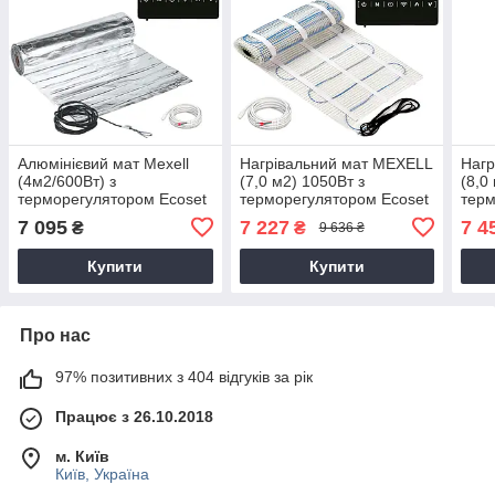
Алюмінієвий мат Mexell
Нагрівальний мат MEXELL
Нагр
(4м2/600Вт) з
(7,0 м2) 1050Вт з
(8,0
терморегулятором Ecoset
терморегулятором Ecoset
терм
1823 Wi-Fi
1823 Wi-Fi
Е51
7 095
7 227
7 4
₴
₴
9 636 ₴
Купити
Купити
Про нас
97% позитивних з 404 відгуків за рік
Працює з 26.10.2018
м. Київ
Київ, Україна