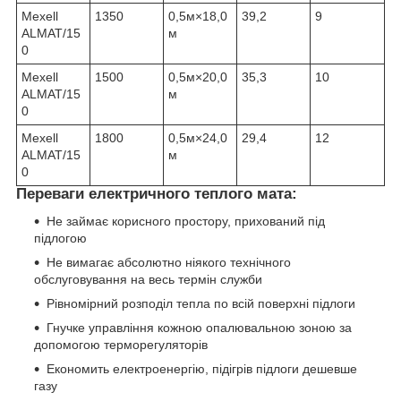
Mexell
1350
0,5м×18,0
39,2
9
ALMAT/15
м
0
Mexell
1500
0,5м×20,0
35,3
10
ALMAT/15
м
0
Mexell
1800
0,5м×24,0
29,4
12
ALMAT/15
м
0
Переваги електричного теплого мата:
Не займає корисного простору, прихований під
підлогою
Не вимагає абсолютно ніякого технічного
обслуговування на весь термін служби
Рівномірний розподіл тепла по всій поверхні підлоги
Гнучке управління кожною опалювальною зоною за
допомогою терморегуляторів
Економить електроенергію, підігрів підлоги дешевше
газу