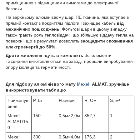
приміщеннях з підвищеними вимогами до електричної
безпеки.
На верхньому алюмінієвому шарі ПЕ тканина, яка вступає в
прямий контакт з покриттям підлоги і захищає кабель
від
механічних пошкоджень.
Фольгові шари в цьому випадку
також грають роль тепловіддачі, що збільшує віддачу тепла на
поверхні, що в результаті дозволить
заощадити споживання
електроенергії до 50%
.
Дроти живлення ідуть в комплекті.
Всі елементи
і з'єднання виготовляються на заводі, пройшли випробування
опору ізоляції та герметичності.
Для підбору алюмінієвого мату
Mexell
ALMAT, зручніше
використовувати таблицю
Найменув
P, Вт
Розміри
R, Ом
S, м²
ання
Mexell
150
0,5м×2,0м
352,7
1
ALMAT/15
0
Mexell
300
0,5м×4,0м
176,3
2