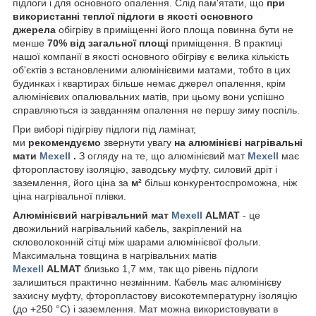
підлоги і для основного опалення. Слід пам'ятати, що
при
використанні теплої підлоги в якості основного
джерела
обігріву в приміщенні його площа повинна бути не
менше
70% від загальної площі
приміщення. В практиці
нашої компанії в якості основного обігріву є велика кількість
об'єктів з встановленими алюмінієвими матами, тобто в цих
будинках і квартирах більше немає джерел опалення, крім
алюмінієвих опалювальних матів, при цьому вони успішно
справляються із завданням опалення не першу зиму поспіль.
При виборі підігріву підлоги під ламінат,
ми
рекомендуємо
звернути увагу
на алюмінієві нагрівальні
мати
Mexell
.
З огляду на те,
що алюмінієвий мат
Mexell
має
фторопластову ізоляцію, заводську муфту, силовий дріт і
заземлення, його ціна за
м²
більш конкурентоспроможна, ніж
ціна нагрівальної плівки.
Алюмінієвий нагрівальний мат
Mexell
ALMAT
- це
двожильний нагрівальний кабель, закріплений на
скловолоконній сітці між шарами алюмінієвої фольги.
Максимальна товщина в нагрівальних матів
Mexell
ALMAT
близько 1,7 мм, так що рівень підлоги
залишиться практично незмінним. Кабель має алюмінієву
захисну муфту, фторопластову високотемпературну ізоляцію
(до +250 °С) і заземлення. Мат можна використовувати в