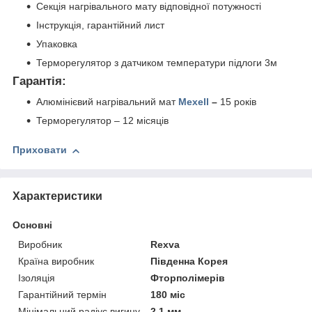
Секція нагрівального мату відповідної потужності
Інструкція, гарантійний лист
Упаковка
Терморегулятор з датчиком температури підлоги 3м
Гарантія:
Алюмінієвий нагрівальний мат
Mexell
–
15 років
Терморегулятор – 12 місяців
Приховати
Характеристики
Основні
Виробник
Rexva
Країна виробник
Південна Корея
Ізоляція
Фторполімерів
Гарантійний термін
180 міс
Мінімальний радіус вигину
2.1 мм