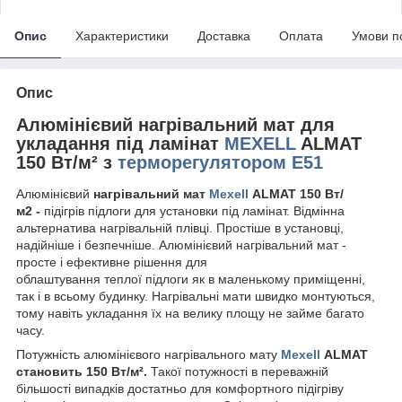
Опис
Характеристики
Доставка
Оплата
Умови п
Опис
Алюмінієвий нагрівальний мат для
укладання під ламінат
MEXELL
ALMAT
150 Вт/м²
з
терморегулятором Е51
Алюмінієвий
нагрівальний мат
Mexell
ALMAT
150 Вт/
м
2
-
підігрів підлоги для установки під ламінат. Відмінна
альтернатива нагрівальній плівці. Простіше в установці,
надійніше і безпечніше. Алюмінієвий нагрівальний мат -
просте і ефективне рішення для
облаштування теплої підлоги як в маленькому приміщенні,
так і в всьому будинку. Нагрівальні мати швидко монтуються,
тому навіть укладання їх на велику площу не займе багато
часу.
Потужність алюмінієвого нагрівального мату
Mexell
ALMAT
становить 150 Вт/м².
Такої потужності в переважній
більшості випадків достатньо для комфортного підігріву