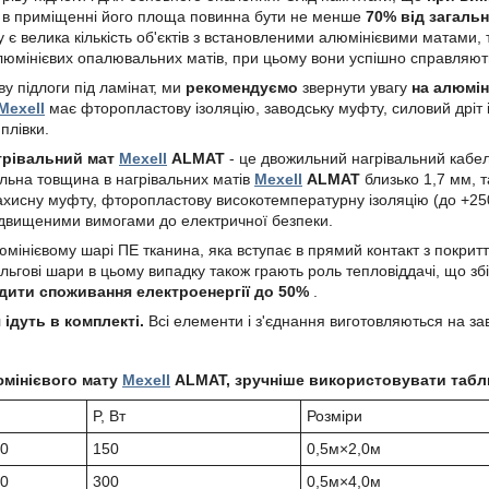
у в приміщенні його площа повинна бути не менше
70% від загаль
у є велика кількість об'єктів з встановленими алюмінієвими матами,
люмінієвих опалювальних матів, при цьому вони успішно справляют
іву підлоги під ламінат, ми
рекомендуємо
звернути увагу
на алюмін
Mexell
має фторопластову ізоляцію, заводську муфту, силовий дріт 
плівки.
грівальний мат
Mexell
ALMAT
- це двожильний нагрівальний кабел
льна товщина в нагрівальних матів
Mexell
ALMAT
близько 1,7 мм, 
ахисну муфту, фторопластову високотемпературну ізоляцію (до +25
ідвищеними вимогами до електричної безпеки.
мінієвому шарі ПЕ тканина, яка вступає в прямий контакт з покрит
льгові шари в цьому випадку також грають роль тепловіддачі, що збі
дити споживання електроенергії до 50%
.
ідуть в комплекті.
Всі елементи і з'єднання виготовляються на за
юмінієвого мату
Mexell
ALMAT, зручніше використовувати таб
P, Вт
Розміри
50
150
0,5м×2,0м
50
300
0,5м×4,0м