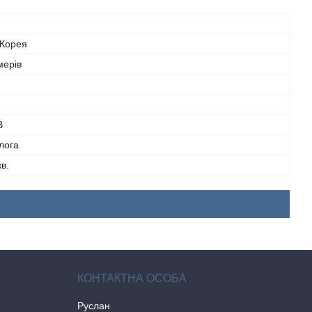
 Корея
мерів
В
лога
в.
Руслан