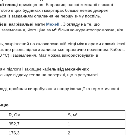
ної площі
приміщення. В практиці нашої компанії в якості
 тобто в цих будинках і квартирах більше немає джерел
ься із завданням опалення не першу зиму поспіль.
ієві нагрівальні мати
Mexell
.
З огляду на те,
що
і заземлення, його ціна за
м²
більш конкурентоспроможна, ніж
ь, закріплений на скловолоконній сітці між шарами алюмінієвої
так що рівень підлоги залишиться практично незмінним. Кабель
0 °С) і заземлення. Мат можна використовувати в
тям підлоги і захищає кабель
від механічних
льшує віддачу тепла на поверхні, що в результаті
воді, пройшли випробування опору ізоляції та герметичності.
лицю
R, Ом
S, м²
352,7
1
176,3
2