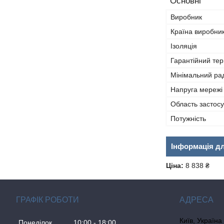
Основні
Виробник
Країна виробни
Ізоляція
Гарантійний тер
Мінімальний рад
Напруга мережі
Область застос
Потужність
Інформація д
Ціна:
8 838 ₴
ГРАФІК РОБОТИ
Київ, Україна
Понеділок
10:00
18:00