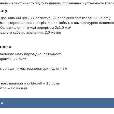
ановки електричного підігріву підлоги порівнянна з установкою клас
ату:
 двожильний цільний резистивний провідник зафіксований на сітці
ика: фторопластовий нагрівальний кабель з температурою плавлен
бель живлення із міді перерізом 2х1,0 мм²
одного кабелю живлення: 2,0 метри
тавки
:
вального мату відповідної потужності
гарантійний лист
тор з датчиком температури підлоги 3м
 нагрівальний мат
Mexell
–
15 років
тор – 12 місяців
ки