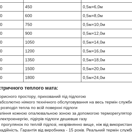
50
450
0,5м×6,0м
50
600
0,5м×8,0м
50
750
0,5м×10,0м
50
900
0,5м×12,0м
50
1050
0,5м×14,0м
50
1200
0,5м×16,0м
50
1350
0,5м×18,0м
50
1500
0,5м×20,0м
50
1800
0,5м×24,0м
ктричного теплого мата:
орисного простору, прихований під підлогою
абсолютно ніякого технічного обслуговування на весь термін служб
розподіл тепла по всій поверхні підлоги
вління кожною опалювальною зоною за допомогою терморегулятор
лектроенергію, підігрів підлоги дешевше газу
прогулянок по теплій підлозі, незрівнянно вище, ніж від використан
дійність. Гарантія від виробника - 15 років. Реальний термін служб