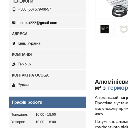
+380 (68) 579-08-57
teplolux888@gmail.com
Київ, Україна
Teplolux
Алюмінієви
Руслан
м²
з
термор
Алюмінієвий
нагр
Графік роботи
Простіше в устан
маленькому примі
часу.
Понеділок
10:00
18:00
Потужність алюмі
Вівторок
10:00
18:00
комфортного піді