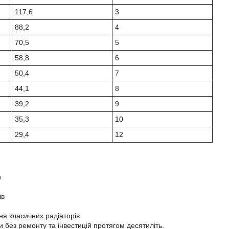
117,6
3
88,2
4
70,5
5
58,8
6
50,4
7
44,1
8
39,2
9
35,3
10
29,4
12
и
ів
ня класичних радіаторів
и без ремонту та інвестицій протягом десятиліть.