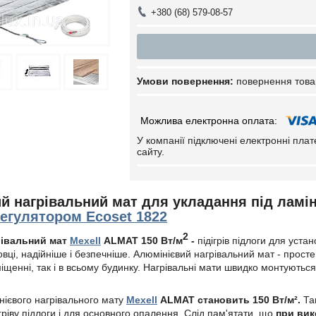
+380 (68) 579-08-57
повернення това
У компанії підключені електронні пла
сайту.
й нагрівальний мат для укладання під ламі
егулятором Ecoset 1822
2
івальний мат
Mexell
ALMAT
150 Вт/м
-
підігрів підлоги для уста
овці, надійніше і безпечніше. Алюмінієвий нагрівальний мат - прост
щенні, так і в всьому будинку. Нагрівальні мати швидко монтуються
нієвого нагрівального мату
Mexell
ALMAT
становить 150 Вт/м².
Та
гріву підлоги і для основного опалення. Слід пам'ятати, що
при вик