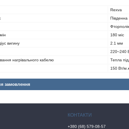
Rexva
к
Південна
Фторполі
мін
180 міс
іус вигину
2.1 мм
220~240 
ування нагрівального кабелю
Тепла під
150 Вт/м.к
ля замовлення
+380 (68) 579-08-57