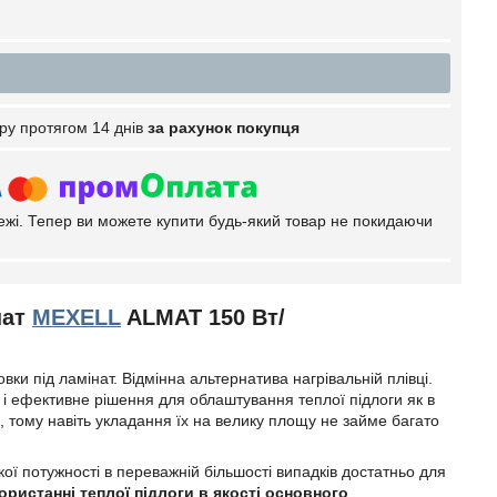
ру протягом 14 днів
за рахунок покупця
тежі. Тепер ви можете купити будь-який товар не покидаючи
нат
MEXELL
ALMAT 150 Вт/
новки під ламінат. Відмінна альтернатива нагрівальній плівці.
е і ефективне рішення для облаштування теплої підлоги як в
, тому навіть укладання їх на велику площу не займе багато
кої потужності в переважній більшості випадків достатньо для
ористанні теплої підлоги в якості основного