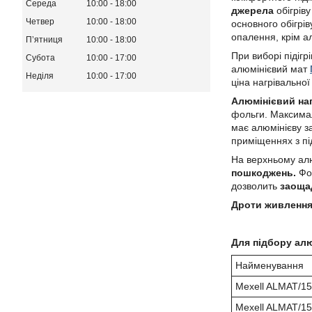
Середа
10:00
18:00
джерела
обігрів
Четвер
10:00
18:00
основного обігрів
опалення, крім а
Пʼятниця
10:00
18:00
При виборі підігр
Субота
10:00
17:00
алюмінієвий мат
Неділя
10:00
17:00
ціна нагрівальної 
Алюмінієвий на
фольги. Максима
має алюмінієву з
приміщеннях з п
На верхньому алю
пошкоджень.
Фо
дозволить
заоща
Дроти живлення 
Для підбору ал
Найменування
Mexell ALMAT/1
Mexell ALMAT/1