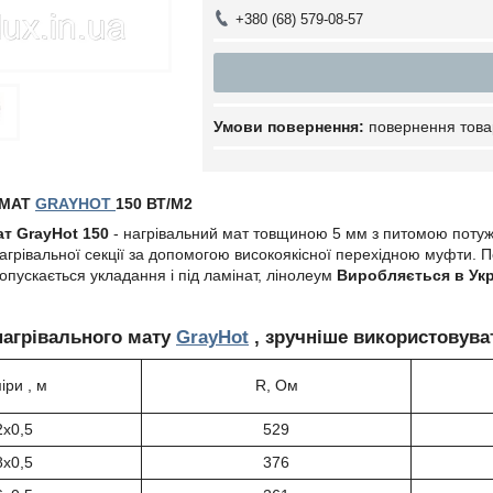
+380 (68) 579-08-57
повернення това
 МАТ
GRAYHOT
150 ВТ/М2
ат GrayHot 150
- нагрівальний мат товщиною 5 мм з питомою потуж
агрівальної секції за допомогою високоякісної перехідною муфти. 
допускається укладання і під ламінат, лінолеум
Виробляється в Укр
нагрівального мату
GrayHot
, зручніше використовув
іри , м
R, Ом
2х0,5
529
8х0,5
376