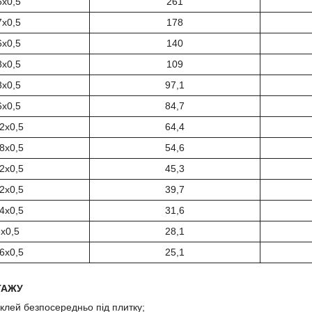
6х0,5
261
7х0,5
178
6х0,5
140
8х0,5
109
8х0,5
97,1
6х0,5
84,7
2х0,5
64,4
8х0,5
54,6
2х0,5
45,3
2х0,5
39,7
4х0,5
31,6
х0,5
28,1
6х0,5
25,1
ТАЖУ
 клей безпосередньо під плитку;