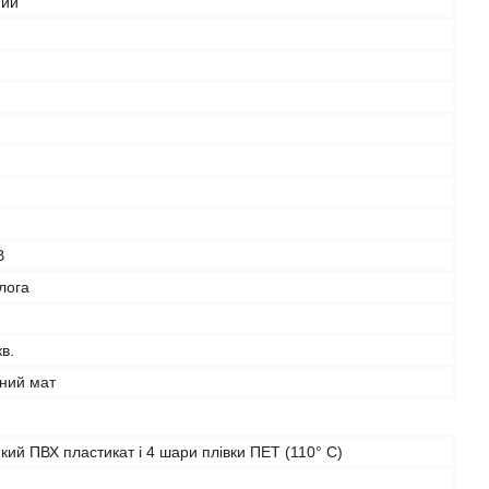
ний
В
лога
в.
ьний мат
кий ПВХ пластикат і 4 шари плівки ПЕТ (110° C)