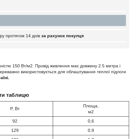
ру протягом 14 днів
за рахунок покупця
ністю 150 Вт/м2. Провід живлення має довжину 2.5 метра і
Переважно використовується для облаштування теплої підлоги
аїні.
ати таблицю
Площа,
P, Вт
м2
92
0,6
129
0,9