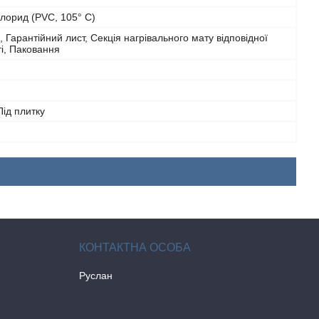
хлорид (PVC, 105° C)
я, Гарантійний лист, Секція нагрівального мату відповідної
і, Паковання
Під плитку
Руслан