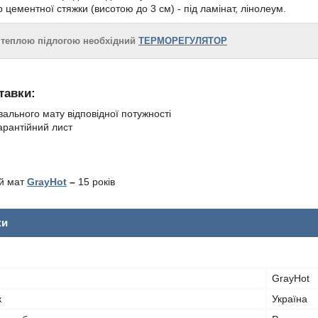
 цементної стяжки (висотою до 3 см) - під ламінат, лінолеум.
 теплою підлогою необхідний
ТЕРМОРЕГУЛЯТОР
тавки:
вального мату відповідної потужності
гарантійний лист
ий мат
GrayHot
–
15 років
ки
GrayHot
к
Україна