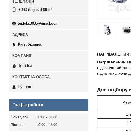
+380 (68) 579-08-57
teplolux888@gmail.com
Київ, Україна
НАГРІВАЛЬНИЙ
Нагрівальний м
Teplolux
підключений до н
під плитку, хоча 
Руслан
Для підбору 
Розм
Графік роботи
1,
Понеділок
10:00
18:00
1,
Вівторок
10:00
18:00