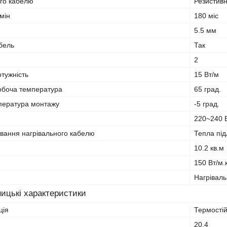
ого кабелю
Резистив
мін
180 міс
5.5 мм
бель
Так
2
тужність
15 Вт/м
обоча температура
65 град.
пература монтажу
-5 град.
220~240 
ування нагрівального кабелю
Тепла під
10.2 кв.м
150 Вт/м.к
Нагрівал
ицькі характеристики
ція
Термостій
20.4