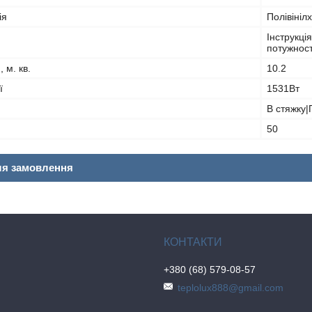
ія
Полівініл
Інструкці
потужност
 м. кв.
10.2
ї
1531Вт
В стяжку|
50
ля замовлення
+380 (68) 579-08-57
teplolux888@gmail.com