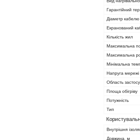
Вид нагрівальн
Гарантійний тер
Діаметр кабелю
Екранований ка
Кількість жил
Максимальна по
Максимальна р
Мінімальна тем
Напруга мережі
Область застос
Площа обігріву
Потужність
Тип
Користувальн
Внутрішня ізоля
Довжина, м