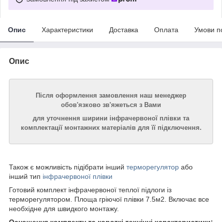
Опис
Характеристики
Доставка
Оплата
Умови п
Опис
Після оформлення замовлення наш менеджер
обов'язково зв'яжеться з Вами
для уточнення ширини інфрачервоної плівки та
комплектації монтажних матеріалів для її підключення.
Також є можливість підібрати інший
терморегулятор
або
інший тип
інфрачервоної плівки
Готовий комплект інфрачервоної теплої підлоги із
терморегулятором. Площа гріючої плівки 7.5м2. Включає все
необхідне для швидкого монтажу.
Оснащення комплекту та короткі технічні характеристики: