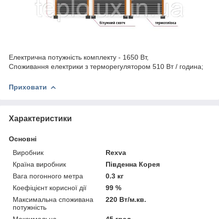
Електрична потужність комплекту - 1650 Вт,
Споживання електрики з терморегулятором 510 Вт / година;
Приховати
Характеристики
Основні
Виробник
Rexva
Країна виробник
Південна Корея
Вага погонного метра
0.3 кг
Коефіцієнт корисної дії
99 %
Максимальна споживана
220 Вт/м.кв.
потужність
Максимальна
45 град.