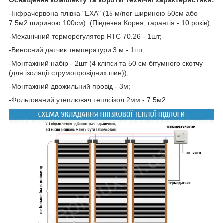
-Інфрачервона плівка "EXA" (15 м/пог шириною 50см або
7.5м2 шириною 100см). (Південна Корея, гарантія - 10 років);
-Механічний терморегулятор RTC 70.26 - 1шт;
-Виносний датчик температури 3 м - 1шт;
-Монтажний набір - 2шт (4 кліпси та 50 см бітумного скотчу
(для ізоляції струмопровідних шин));
-Монтажний двожильний провід - 3м;
-Фольгований утеплювач теплоізол 2мм - 7.5м2.