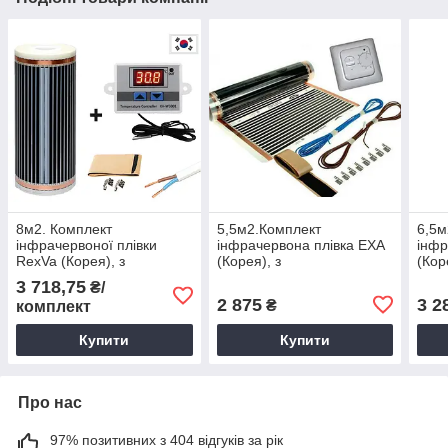
8м2. Комплект
5,5м2.Комплект
6,5м
інфрачервоної плівки
інфрачервона плівка EXA
інфр
RexVa (Корея), з
(Корея), з
(Кор
терморегулятором XH-
терморегулятором RTC
тер
3 718,75
₴/
W3001 / Тепла підлога під
70.26 / Тепла підлога під
70.2
2 875
3 2
₴
комплект
ламінат
ламінат
ламі
Купити
Купити
Про нас
97% позитивних з 404 відгуків за рік